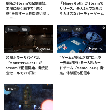
験版がSteamで配信開始。
『Miney Golf』がSteamで
無限に続く廊下で"違和
リリース、最大8人で撃ち合
感"を探す一人称間違い探し
うカオスなパーティーゲーム
ホラー
RedEye Games, LLCが開発・販売
するPC（Steam）向けカジュア
North Point Gamesが開発・パブ
Steam
新作
Steam
新作
ルミニゴルフ戦略ゲーム『Miney
リッシングを手がける
Golf』が、2026年7月15日にリリ
PC（Windows/Mac、Steam）向
ースされました。対応プラットフ
けカジュアル・シミュレーション
ォームはWindows/Mac/Linux
『Office Aberrations』の体験版
2026/8/3
2026/7/27
で、価格は800円です。 本作は、
が配信開始されました。本編の発
コースの至る所に地雷を仕掛けて
売時期は近日登場として案内され
和風ホラーサバイバル
“ゲームが選んだ時”にホラ
パッティングを繰り広げるミニゴ
ており、正式な発売日はまだ発表
『MonsterGuest』が
ー要素が現れる一人称カー
ルフです。物理演算に基づいたボ
されていません。 本作は、無限
Steamで配信開始、発売記
ドゲーム『Memo R.I.P.』発
ールの動きを利用しつつ、地雷を
にループするオフィスの廊下を舞
念セールで237円に
売。体験版も配信中
使って地形を破壊したり対戦相手
台にした、一人称視点の間違い探
を妨害したりしながらホールを進
しゲームです。プレイヤーは周囲
Jayが開発・販売する
Divine Magic Gamesが開発・販売
めていきます。最大8人でのオン
を細部まで観察し、通常の光景に
PC（Steam）向けインディー・
するPC（Steam）向けアクショ
ラインマルチプレイに対応してお
Steam
紛れ込んだ"アベレーション（異
シミュレーションゲーム
ンゲーム『Memo R.I.P.』が、
り、パー ...
常）"を見極めながら、唯一の脱
『MonsterGuest』が、2026年7月
2026年7月7日に発売されまし
出方法を探っていきます ...
22日に配信開始されました。あ
た。価格は885円（税込）で、日
わせて発売記念セールも実施され
本語表示についてはインターフェ
2026/7/27
ており、通常価格395円（税込）
ース・音声・字幕のすべてに対応