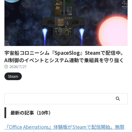
宇宙船コロニーシム『SpaceSlog』Steamで配信中。
AI制御のイベントとシステム連動で乗組員を守り抜く
2026/7/27
Steam
最新の記事（10件）
『Office Aberrations』体験版がSteamで配信開始。無限