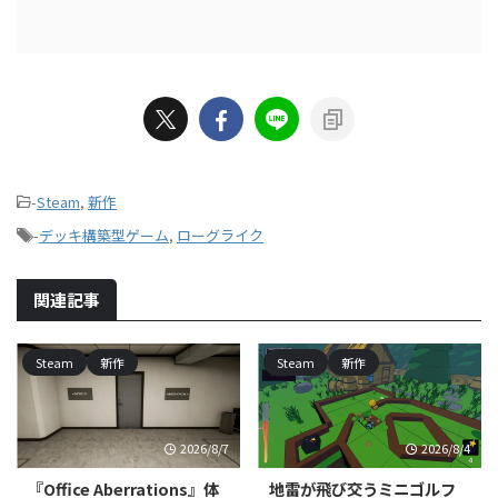
-
Steam
,
新作
-
デッキ構築型ゲーム
,
ローグライク
関連記事
Steam
新作
Steam
新作
2026/8/7
2026/8/4
『Office Aberrations』体
地雷が飛び交うミニゴルフ