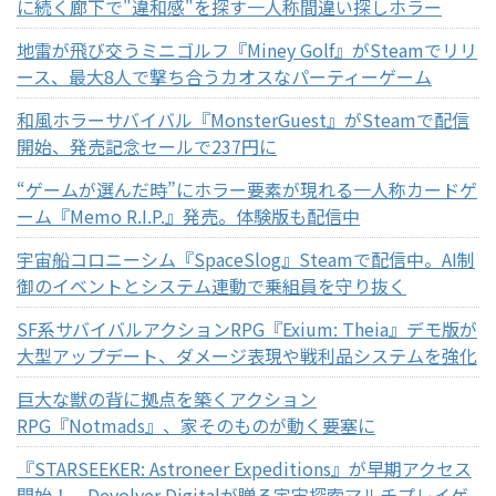
に続く廊下で"違和感"を探す一人称間違い探しホラー
地雷が飛び交うミニゴルフ『Miney Golf』がSteamでリリ
ース、最大8人で撃ち合うカオスなパーティーゲーム
和風ホラーサバイバル『MonsterGuest』がSteamで配信
開始、発売記念セールで237円に
“ゲームが選んだ時”にホラー要素が現れる一人称カードゲ
ーム『Memo R.I.P.』発売。体験版も配信中
宇宙船コロニーシム『SpaceSlog』Steamで配信中。AI制
御のイベントとシステム連動で乗組員を守り抜く
SF系サバイバルアクションRPG『Exium: Theia』デモ版が
大型アップデート、ダメージ表現や戦利品システムを強化
巨大な獣の背に拠点を築くアクション
RPG『Notmads』、家そのものが動く要塞に
『STARSEEKER: Astroneer Expeditions』が早期アクセス
開始！ Devolver Digitalが贈る宇宙探索マルチプレイゲ