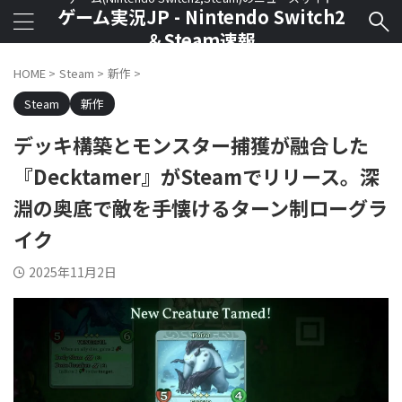
ゲーム実況JP - Nintendo Switch2
＆Steam速報
HOME
>
Steam
>
新作
>
Steam
新作
デッキ構築とモンスター捕獲が融合した
『Decktamer』がSteamでリリース。深
淵の奥底で敵を手懐けるターン制ローグラ
イク
2025年11月2日