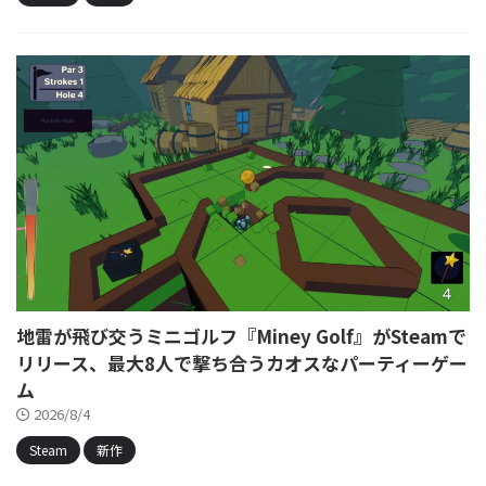
地雷が飛び交うミニゴルフ『Miney Golf』がSteamで
リリース、最大8人で撃ち合うカオスなパーティーゲー
ム
2026/8/4
Steam
新作