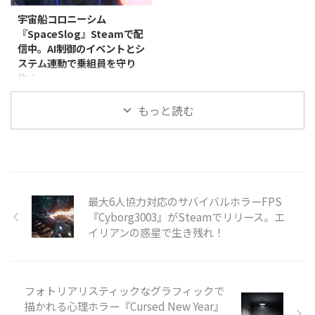
のところ、8月6日まで40％オフ
しています。 本作は、一人称視
宇宙船コロニーシム
の237円（税込）で購入できま
点で楽しむカードゲームです。1
『SpaceSlog』Steamで配
す。 本作でプレイヤーは、村の
人から4人でのプレイに対応し、
信中。AI制御のイベントとシ
祭りで働くことになります。しか
リアルタイム音声チャットを使い
ステム連動で乗組員を守り
し、会場には人間だけでなく、正
ながら対戦を進めていきます。
抜く
体を隠した怪物も入り混じってお
900以上の動的イベントと呪われ
り、カメラと人形を使ってどちら
た進行システムが用意されてお
Produno Games Studiosは2026
なのかを見分けなければなりませ
り、ふだんはカードの駆け引きを
もっと読む
年4月17日、宇宙船コロニーシミ
ん。怪物には血の付いた料理を、
楽しむだけのゲームに、ときお ...
ュレーター『SpaceSlog』を
人間には普通の料理を提 ...
PC（Windows/Linux、Steam）
向けにリリースしました。ジャン
ルはインディー、シミュレーショ
ン、ストラテジーで、早期アクセ
スとして展開されています。価格
最大6人協力対応のサバイバルホラーFPS
は3,150円（税込）です。 本作は
『Cyborg3003』がSteamでリリース。エ
『Rimworld』『Starship
イリアンの惑星で生き残れ！
Theory』『Dwarf Fortress』『X-
COM』といった作品や、
『Firefly』『Battlestar
Galactica』『Starg ...
フォトリアリスティックなグラフィックで
描かれる心理ホラー『Cursed New Year』