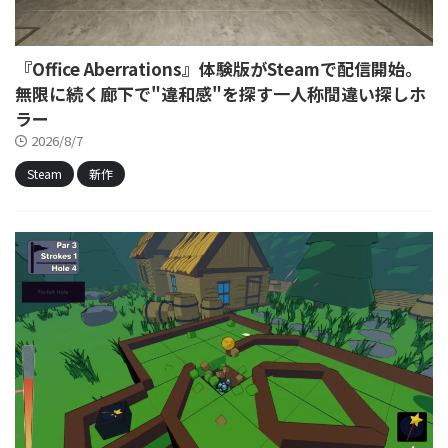
『Office Aberrations』体験版がSteamで配信開始。
無限に続く廊下で"違和感"を探す一人称間違い探しホ
ラー
2026/8/7
Steam
新作