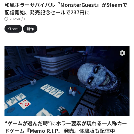
和風ホラーサバイバル『MonsterGuest』がSteamで
配信開始、発売記念セールで237円に
2026/8/3
Steam
新作
“ゲームが選んだ時”にホラー要素が現れる一人称カー
ドゲーム『Memo R.I.P.』発売。体験版も配信中