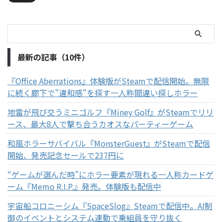
最新の記事（10件）
『Office Aberrations』体験版がSteamで配信開始。無限
に続く廊下で"違和感"を探す一人称間違い探しホラー
地雷が飛び交うミニゴルフ『Miney Golf』がSteamでリリ
ース、最大8人で撃ち合うカオスなパーティーゲーム
和風ホラーサバイバル『MonsterGuest』がSteamで配信
開始、発売記念セールで237円に
“ゲームが選んだ時”にホラー要素が現れる一人称カードゲ
ーム『Memo R.I.P.』発売。体験版も配信中
宇宙船コロニーシム『SpaceSlog』Steamで配信中。AI制
御のイベントとシステム連動で乗組員を守り抜く