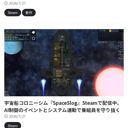
2026/7/27
Steam
新作
宇宙船コロニーシム『SpaceSlog』Steamで配信中。
AI制御のイベントとシステム連動で乗組員を守り抜く
2026/7/27
Steam