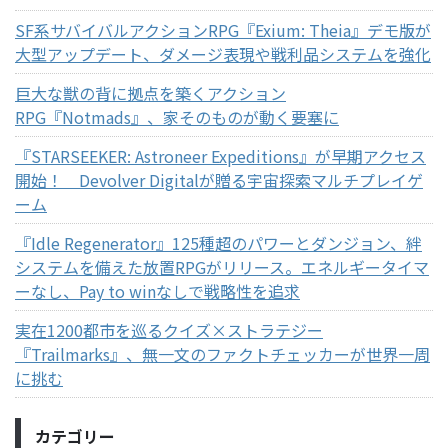
SF系サバイバルアクションRPG『Exium: Theia』デモ版が
大型アップデート、ダメージ表現や戦利品システムを強化
巨大な獣の背に拠点を築くアクション
RPG『Notmads』、家そのものが動く要塞に
『STARSEEKER: Astroneer Expeditions』が早期アクセス
開始！ Devolver Digitalが贈る宇宙探索マルチプレイゲ
ーム
『Idle Regenerator』125種超のパワーとダンジョン、絆
システムを備えた放置RPGがリリース。エネルギータイマ
ーなし、Pay to winなしで戦略性を追求
実在1200都市を巡るクイズ×ストラテジー
『Trailmarks』、無一文のファクトチェッカーが世界一周
に挑む
カテゴリー