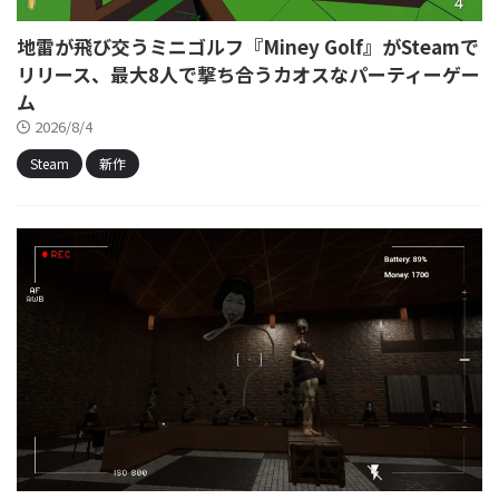
地雷が飛び交うミニゴルフ『Miney Golf』がSteamで
リリース、最大8人で撃ち合うカオスなパーティーゲー
ム
2026/8/4
Steam
新作