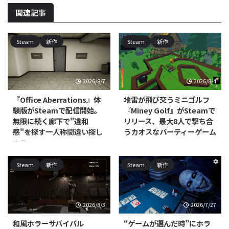
関連記事
Steam
新作
Steam
新作
2026/8/7
2026/8/4
『Office Aberrations』体
地雷が飛び交うミニゴルフ
験版がSteamで配信開始。
『Miney Golf』がSteamで
無限に続く廊下で"違和
リリース、最大8人で撃ち合
感"を探す一人称間違い探し
うカオスなパーティーゲーム
ホラー
RedEye Games, LLCが開発・販売
するPC（Steam）向けカジュア
North Point Gamesが開発・パブ
Steam
新作
Steam
新作
ルミニゴルフ戦略ゲーム『Miney
リッシングを手がける
Golf』が、2026年7月15日にリリ
PC（Windows/Mac、Steam）向
ースされました。対応プラットフ
けカジュアル・シミュレーション
ォームはWindows/Mac/Linux
『Office Aberrations』の体験版
2026/8/3
2026/7/27
で、価格は800円です。 本作は、
が配信開始されました。本編の発
コースの至る所に地雷を仕掛けて
売時期は近日登場として案内され
和風ホラーサバイバル
“ゲームが選んだ時”にホラ
パッティングを繰り広げるミニゴ
ており、正式な発売日はまだ発表