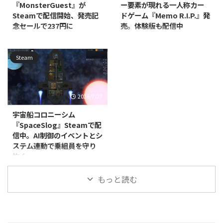
『MonsterGuest』が
ー要素が現れる一人称カー
ルフです。物理演算に基づいたボ
されていません。 本作は、無限
Steamで配信開始、発売記
ドゲーム『Memo R.I.P.』発
ールの動きを利用しつつ、地雷を
にループするオフィスの廊下を舞
念セールで237円に
売。体験版も配信中
使って地形を破壊したり対戦相手
台にした、一人称視点の間違い探
を妨害したりしながらホールを進
しゲームです。プレイヤーは周囲
Jayが開発・販売する
Divine Magic Gamesが開発・販売
めていきます。最大8人でのオン
を細部まで観察し、通常の光景に
PC（Steam）向けインディー・
するPC（Steam）向けアクショ
ラインマルチプレイに対応してお
Steam
紛れ込んだ"アベレーション（異
シミュレーションゲーム
ンゲーム『Memo R.I.P.』が、
り、パー ...
常）"を見極めながら、唯一の脱
『MonsterGuest』が、2026年7月
2026年7月7日に発売されまし
出方法を探っていきます ...
22日に配信開始されました。あ
た。価格は885円（税込）で、日
わせて発売記念セールも実施され
本語表示についてはインターフェ
2026/7/27
ており、通常価格395円（税込）
ース・音声・字幕のすべてに対応
のところ、8月6日まで40％オフ
しています。 本作は、一人称視
宇宙船コロニーシム
の237円（税込）で購入できま
点で楽しむカードゲームです。1
『SpaceSlog』Steamで配
す。 本作でプレイヤーは、村の
人から4人でのプレイに対応し、
信中。AI制御のイベントとシ
祭りで働くことになります。しか
リアルタイム音声チャットを使い
ステム連動で乗組員を守り
し、会場には人間だけでなく、正
ながら対戦を進めていきます。
抜く
体を隠した怪物も入り混じってお
900以上の動的イベントと呪われ
り、カメラと人形を使ってどちら
た進行システムが用意されてお
Produno Games Studiosは2026
なのかを見分けなければなりませ
り、ふだんはカードの駆け引きを
もっと読む
年4月17日、宇宙船コロニーシミ
ん。怪物には血の付いた料理を、
楽しむだけのゲームに、ときお ...
ュレーター『SpaceSlog』を
人間には普通の料理を提 ...
PC（Windows/Linux、Steam）
向けにリリースしました。ジャン
ルはインディー、シミュレーショ