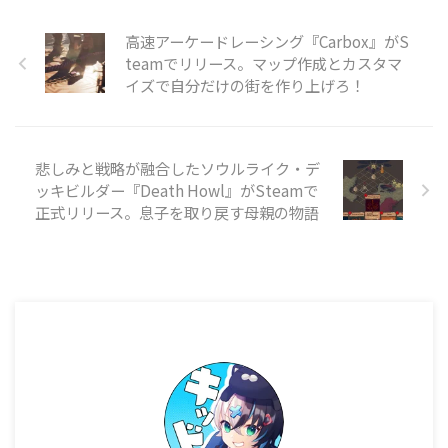
ン、ストラテジーで、早期アクセ
スとして展開されています。価格
高速アーケードレーシング『Carbox』がS
は3,150円（税込）です。 本作は
teamでリリース。マップ作成とカスタマ
『Rimworld』『Starship
イズで自分だけの街を作り上げろ！
Theory』『Dwarf Fortress』『X-
COM』といった作品や、
『Firefly』『Battlestar
Galactica』『Starg ...
悲しみと戦略が融合したソウルライク・デ
ッキビルダー『Death Howl』がSteamで
正式リリース。息子を取り戻す母親の物語