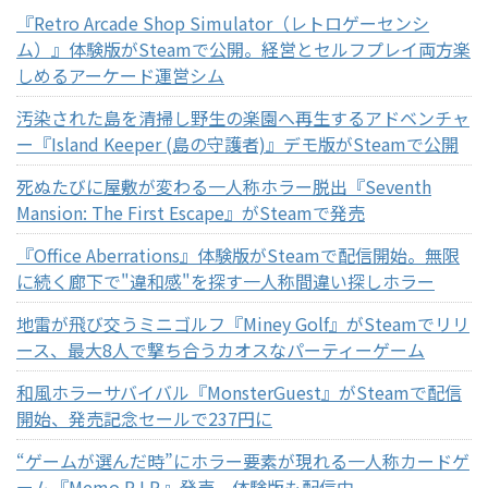
『Retro Arcade Shop Simulator（レトロゲーセンシ
ム）』体験版がSteamで公開。経営とセルフプレイ両方楽
しめるアーケード運営シム
汚染された島を清掃し野生の楽園へ再生するアドベンチャ
ー『Island Keeper (島の守護者)』デモ版がSteamで公開
死ぬたびに屋敷が変わる一人称ホラー脱出『Seventh
Mansion: The First Escape』がSteamで発売
『Office Aberrations』体験版がSteamで配信開始。無限
に続く廊下で"違和感"を探す一人称間違い探しホラー
地雷が飛び交うミニゴルフ『Miney Golf』がSteamでリリ
ース、最大8人で撃ち合うカオスなパーティーゲーム
和風ホラーサバイバル『MonsterGuest』がSteamで配信
開始、発売記念セールで237円に
“ゲームが選んだ時”にホラー要素が現れる一人称カードゲ
ーム『Memo R.I.P.』発売。体験版も配信中