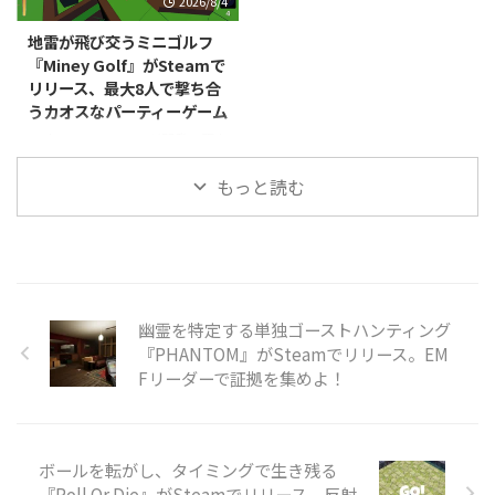
2026/8/4
売されました。価格は395円で
が配信開始されました。本編の発
す。 本作は、不気味な屋敷に閉
売時期は近日登場として案内され
地雷が飛び交うミニゴルフ
じ込められた主人公が脱出方法を
ており、正式な発売日はまだ発表
『Miney Golf』がSteamで
探る、一人称視点の脱出ホラーゲ
されていません。 本作は、無限
リリース、最大8人で撃ち合
ームです。プレイヤーはパズルを
にループするオフィスの廊下を舞
うカオスなパーティーゲーム
解きながら屋敷を探索し、徘徊す
台にした、一人称視点の間違い探
る修道女姿のクリーチャー
しゲームです。プレイヤーは周囲
RedEye Games, LLCが開発・販売
「Wicked Nuns」の目を逃れて生
を細部まで観察し、通常の光景に
するPC（Steam）向けカジュア
存を目指します。死は単なるゲー
もっと読む
紛れ込んだ"アベレーション（異
ルミニゴルフ戦略ゲーム『Miney
ムオーバーではなく、 ...
常）"を見極めながら、唯一の脱
Golf』が、2026年7月15日にリリ
出方法を探っていきます ...
ースされました。対応プラットフ
ォームはWindows/Mac/Linux
で、価格は800円です。 本作は、
コースの至る所に地雷を仕掛けて
パッティングを繰り広げるミニゴ
幽霊を特定する単独ゴーストハンティング
ルフです。物理演算に基づいたボ
『PHANTOM』がSteamでリリース。EM
ールの動きを利用しつつ、地雷を
Fリーダーで証拠を集めよ！
使って地形を破壊したり対戦相手
を妨害したりしながらホールを進
めていきます。最大8人でのオン
ラインマルチプレイに対応してお
ボールを転がし、タイミングで生き残る
り、パー ...
『Roll Or Die』がSteamでリリース。反射