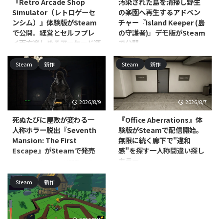
『Retro Arcade Shop
汚染された島を清掃し野生
Simulator（レトロゲーセ
の楽園へ再生するアドベン
ンシム）』体験版がSteam
チャー『Island Keeper (島
で公開。経営とセルフプレ
の守護者)』デモ版がSteam
イ両方楽しめるアーケード運
で公開
営シム
Scalise Artworksが開発し、
Steam
新作
Steam
新作
Ultimate Games S.A.および
Alt Tab Gameが開発し、Ultimate
Ultimate Publishingがパブリッシ
Publishing／Ultimate Games S.A.
ャーを務める
／PlayWay S.A.がパブリッシング
PC（Windows/Linux、Steam）
を手がけるPC（Steam）向けシ
2026/8/9
2026/8/7
向けアドベンチャー・インディ
ミュレーションゲーム『Retro
ー・シミュレーション『Island
Arcade Shop Simulator（レトロ
死ぬたびに屋敷が変わる一
『Office Aberrations』体
Keeper (島の守護者)』のデモ版が
ゲーセンシム）』の体験版が公開
人称ホラー脱出『Seventh
験版がSteamで配信開始。
公開されました。本編の発売時期
されました。対応プラットフォー
Mansion: The First
無限に続く廊下で"違和
は2026年を予定しており、発売
ムはWindowsで、本編は早期ア
Escape』がSteamで発売
感"を探す一人称間違い探し
前の段階ですが、ひと足先にゲー
クセスとしての発売が予定されて
ホラー
ムの雰囲気を体験できます。 本
DNAxClaud Gamesが開発・パブ
いますが、発売時期は近日登場と
作の舞台は、ゴミであふれ消えか
リッシングを手がける、
いう段階です。 本作はレトロな
North Point Gamesが開発・パブ
Steam
新作
けている忘れられた島々です。プ
PC（Steam）向け一人称心理ホ
ゲームセンターを一から築き上げ
リッシングを手がける
レイヤーは太陽光で動く保守用ロ
ラー脱出アドベンチャー
ていく経営シミュレーショ ...
PC（Windows/Mac、Steam）向
...
『Seventh Mansion: The First
けカジュアル・シミュレーション
Escape』が2026年7月29日に発
『Office Aberrations』の体験版