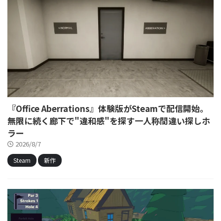
『Office Aberrations』体験版がSteamで配信開始。
無限に続く廊下で"違和感"を探す一人称間違い探しホ
ラー
2026/8/7
Steam
新作