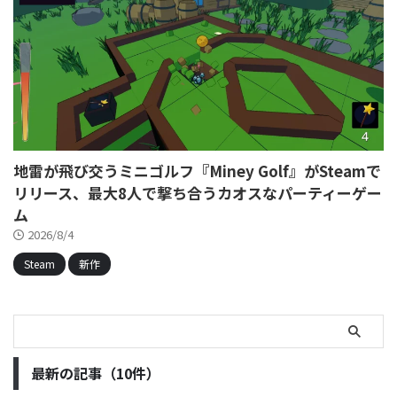
地雷が飛び交うミニゴルフ『Miney Golf』がSteamで
リリース、最大8人で撃ち合うカオスなパーティーゲー
ム
2026/8/4
Steam
新作
最新の記事（10件）