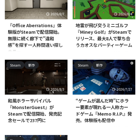
2026/8/7
2026/8/4
『Office Aberrations』体
地雷が飛び交うミニゴルフ
験版がSteamで配信開始。
『Miney Golf』がSteamで
無限に続く廊下で"違和
リリース、最大8人で撃ち合
感"を探す一人称間違い探し
うカオスなパーティーゲーム
ホラー
RedEye Games, LLCが開発・販売
するPC（Steam）向けカジュア
North Point Gamesが開発・パブ
Steam
新作
Steam
新作
ルミニゴルフ戦略ゲーム『Miney
リッシングを手がける
Golf』が、2026年7月15日にリリ
PC（Windows/Mac、Steam）向
ースされました。対応プラットフ
けカジュアル・シミュレーション
ォームはWindows/Mac/Linux
『Office Aberrations』の体験版
2026/8/3
2026/7/27
で、価格は800円です。 本作は、
が配信開始されました。本編の発
コースの至る所に地雷を仕掛けて
売時期は近日登場として案内され
和風ホラーサバイバル
“ゲームが選んだ時”にホラ
パッティングを繰り広げるミニゴ
ており、正式な発売日はまだ発表
『MonsterGuest』が
ー要素が現れる一人称カー
ルフです。物理演算に基づいたボ
されていません。 本作は、無限
Steamで配信開始、発売記
ドゲーム『Memo R.I.P.』発
ールの動きを利用しつつ、地雷を
にループするオフィスの廊下を舞
念セールで237円に
売。体験版も配信中
使って地形を破壊したり対戦相手
台にした、一人称視点の間違い探
を妨害したりしながらホールを進
しゲームです。プレイヤーは周囲
Jayが開発・販売する
Divine Magic Gamesが開発・販売
めていきます。最大8人でのオン
を細部まで観察し、通常の光景に
PC（Steam）向けインディー・
するPC（Steam）向けアクショ