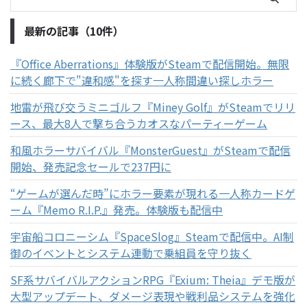
最新の記事（10件）
『Office Aberrations』体験版がSteamで配信開始。無限
に続く廊下で"違和感"を探す一人称間違い探しホラー
地雷が飛び交うミニゴルフ『Miney Golf』がSteamでリリ
ース、最大8人で撃ち合うカオスなパーティーゲーム
和風ホラーサバイバル『MonsterGuest』がSteamで配信
開始、発売記念セールで237円に
“ゲームが選んだ時”にホラー要素が現れる一人称カードゲ
ーム『Memo R.I.P.』発売。体験版も配信中
宇宙船コロニーシム『SpaceSlog』Steamで配信中。AI制
御のイベントとシステム連動で乗組員を守り抜く
SF系サバイバルアクションRPG『Exium: Theia』デモ版が
大型アップデート、ダメージ表現や戦利品システムを強化