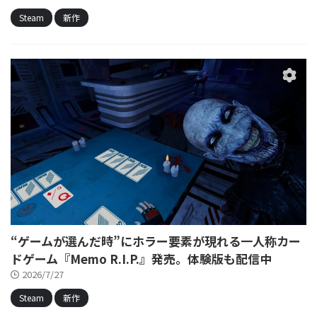
Steam
新作
“ゲームが選んだ時”にホラー要素が現れる一人称カー
ドゲーム『Memo R.I.P.』発売。体験版も配信中
2026/7/27
Steam
新作