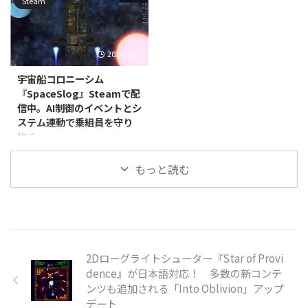
ラインマルチプレイに対応してお
Steam
紛れ込んだ"アベレーション（異
シミュレーションゲーム
ンゲーム『Memo R.I.P.』が、
り、パー ...
常）"を見極めながら、唯一の脱
『MonsterGuest』が、2026年7月
2026年7月7日に発売されまし
出方法を探っていきます ...
22日に配信開始されました。あ
た。価格は885円（税込）で、日
わせて発売記念セールも実施され
本語表示についてはインターフェ
2026/7/27
ており、通常価格395円（税込）
ース・音声・字幕のすべてに対応
のところ、8月6日まで40％オフ
しています。 本作は、一人称視
宇宙船コロニーシム
の237円（税込）で購入できま
点で楽しむカードゲームです。1
『SpaceSlog』Steamで配
す。 本作でプレイヤーは、村の
人から4人でのプレイに対応し、
信中。AI制御のイベントとシ
祭りで働くことになります。しか
リアルタイム音声チャットを使い
ステム連動で乗組員を守り
し、会場には人間だけでなく、正
ながら対戦を進めていきます。
抜く
体を隠した怪物も入り混じってお
900以上の動的イベントと呪われ
り、カメラと人形を使ってどちら
た進行システムが用意されてお
Produno Games Studiosは2026
なのかを見分けなければなりませ
り、ふだんはカードの駆け引きを
もっと読む
年4月17日、宇宙船コロニーシミ
ん。怪物には血の付いた料理を、
楽しむだけのゲームに、ときお ...
ュレーター『SpaceSlog』を
人間には普通の料理を提 ...
PC（Windows/Linux、Steam）
向けにリリースしました。ジャン
ルはインディー、シミュレーショ
ン、ストラテジーで、早期アクセ
スとして展開されています。価格
2Dローグライトシューター『Star of Provi
は3,150円（税込）です。 本作は
dence』が日本語対応！ 多数の新コンテ
『Rimworld』『Starship
ンツも追加される「Into Oblivion」アップ
Theory』『Dwarf Fortress』『X-
デート
COM』といった作品や、