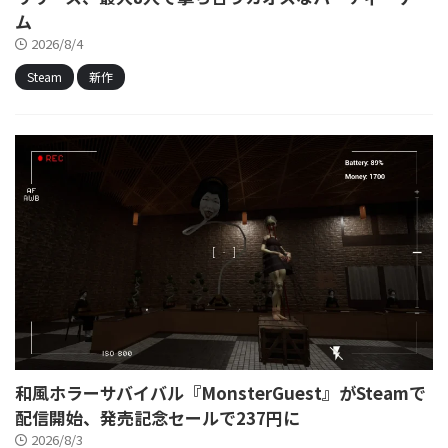
ム
2026/8/4
Steam
新作
和風ホラーサバイバル『MonsterGuest』がSteamで
配信開始、発売記念セールで237円に
2026/8/3