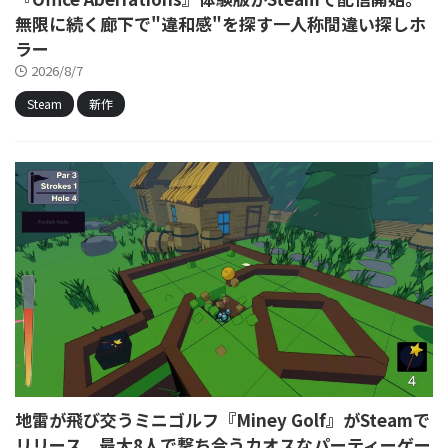
無限に続く廊下で"違和感"を探す一人称間違い探しホ
ラー
2026/8/7
Steam
新作
地雷が飛び交うミニゴルフ『Miney Golf』がSteamで
リリース、最大8人で撃ち合うカオスなパーティーゲー