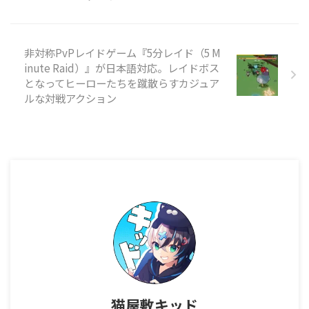
『Firefly』『Battlestar
Galactica』『Starg ...
非対称PvPレイドゲーム『5分レイド（5 M
inute Raid）』が日本語対応。レイドボス
となってヒーローたちを蹴散らすカジュア
ルな対戦アクション
猫屋敷キッド