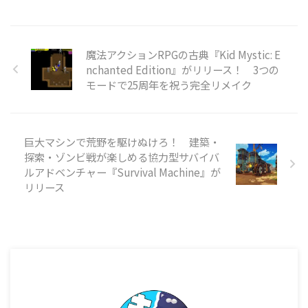
ォームはWindows/Mac/Linux
で、価格は800円です。 本作は、
コースの至る所に地雷を仕掛けて
パッティングを繰り広げるミニゴ
魔法アクションRPGの古典『Kid Mystic: E
ルフです。物理演算に基づいたボ
nchanted Edition』がリリース！ 3つの
ールの動きを利用しつつ、地雷を
モードで25周年を祝う完全リメイク
使って地形を破壊したり対戦相手
を妨害したりしながらホールを進
めていきます。最大8人でのオン
ラインマルチプレイに対応してお
巨大マシンで荒野を駆けぬけろ！ 建築・
り、パー ...
探索・ゾンビ戦が楽しめる協力型サバイバ
ルアドベンチャー『Survival Machine』が
リリース