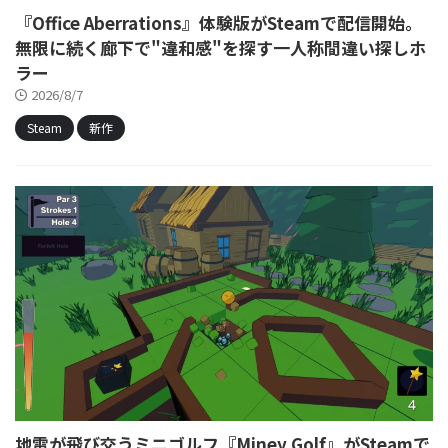
『Office Aberrations』体験版がSteamで配信開始。
無限に続く廊下で"違和感"を探す一人称間違い探しホ
ラー
2026/8/7
Steam
新作
地雷が飛び交うミニゴルフ『Miney Golf』がSteamで