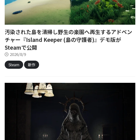
汚染された島を清掃し野生の楽園へ再生するアドベン
チャー『Island Keeper (島の守護者)』デモ版が
Steamで公開
2026/8/9
Steam
新作