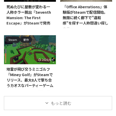
ー・シミュレーション『Island
Arcade Shop Simulator（レトロ
死ぬたびに屋敷が変わる一
『Office Aberrations』体
Keeper (島の守護者)』のデモ版が
ゲーセンシム）』の体験版が公開
人称ホラー脱出『Seventh
験版がSteamで配信開始。
公開されました。本編の発売時期
されました。対応プラットフォー
Mansion: The First
無限に続く廊下で"違和
は2026年を予定しており、発売
ムはWindowsで、本編は早期ア
Escape』がSteamで発売
感"を探す一人称間違い探し
前の段階ですが、ひと足先にゲー
クセスとしての発売が予定されて
ホラー
ムの雰囲気を体験できます。 本
DNAxClaud Gamesが開発・パブ
いますが、発売時期は近日登場と
作の舞台は、ゴミであふれ消えか
リッシングを手がける、
いう段階です。 本作はレトロな
North Point Gamesが開発・パブ
Steam
新作
けている忘れられた島々です。プ
PC（Steam）向け一人称心理ホ
ゲームセンターを一から築き上げ
リッシングを手がける
レイヤーは太陽光で動く保守用ロ
ラー脱出アドベンチャー
ていく経営シミュレーショ ...
PC（Windows/Mac、Steam）向
...
『Seventh Mansion: The First
けカジュアル・シミュレーション
Escape』が2026年7月29日に発
『Office Aberrations』の体験版
2026/8/4
売されました。価格は395円で
が配信開始されました。本編の発
す。 本作は、不気味な屋敷に閉
売時期は近日登場として案内され
地雷が飛び交うミニゴルフ
じ込められた主人公が脱出方法を
ており、正式な発売日はまだ発表
『Miney Golf』がSteamで
探る、一人称視点の脱出ホラーゲ
されていません。 本作は、無限
リリース、最大8人で撃ち合
ームです。プレイヤーはパズルを
にループするオフィスの廊下を舞
うカオスなパーティーゲーム
解きながら屋敷を探索し、徘徊す
台にした、一人称視点の間違い探
る修道女姿のクリーチャー
しゲームです。プレイヤーは周囲
RedEye Games, LLCが開発・販売
「Wicked Nuns」の目を逃れて生
を細部まで観察し、通常の光景に
するPC（Steam）向けカジュア
存を目指します。死は単なるゲー
もっと読む
紛れ込んだ"アベレーション（異
ルミニゴルフ戦略ゲーム『Miney
ムオーバーではなく、 ...
常）"を見極めながら、唯一の脱
Golf』が、2026年7月15日にリリ
出方法を探っていきます ...
ースされました。対応プラットフ