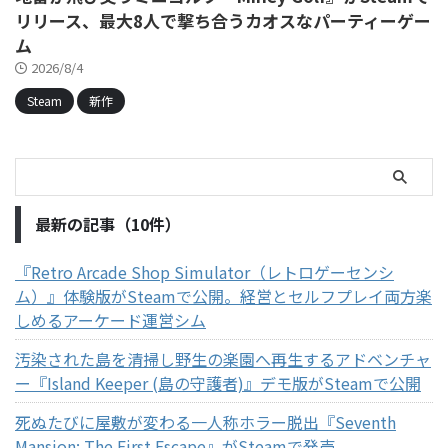
リリース、最大8人で撃ち合うカオスなパーティーゲー
ム
2026/8/4
Steam
新作
最新の記事（10件）
『Retro Arcade Shop Simulator（レトロゲーセンシ
ム）』体験版がSteamで公開。経営とセルフプレイ両方楽
しめるアーケード運営シム
汚染された島を清掃し野生の楽園へ再生するアドベンチャ
ー『Island Keeper (島の守護者)』デモ版がSteamで公開
死ぬたびに屋敷が変わる一人称ホラー脱出『Seventh
Mansion: The First Escape』がSteamで発売