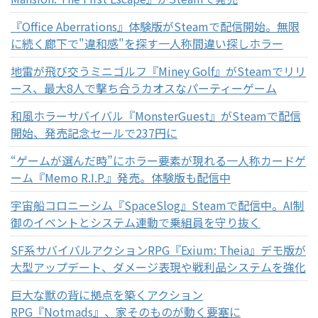
『Office Aberrations』体験版がSteamで配信開始。無限
に続く廊下で"違和感"を探す一人称間違い探しホラー
地雷が飛び交うミニゴルフ『Miney Golf』がSteamでリリ
ース、最大8人で撃ち合うカオスなパーティーゲーム
和風ホラーサバイバル『MonsterGuest』がSteamで配信
開始、発売記念セールで237円に
“ゲームが選んだ時”にホラー要素が現れる一人称カードゲ
ーム『Memo R.I.P.』発売。体験版も配信中
宇宙船コロニーシム『SpaceSlog』Steamで配信中。AI制
御のイベントとシステム連動で乗組員を守り抜く
SF系サバイバルアクションRPG『Exium: Theia』デモ版が
大型アップデート、ダメージ表現や戦利品システムを強化
巨大な獣の背に拠点を築くアクション
RPG『Notmads』、家そのものが動く要塞に