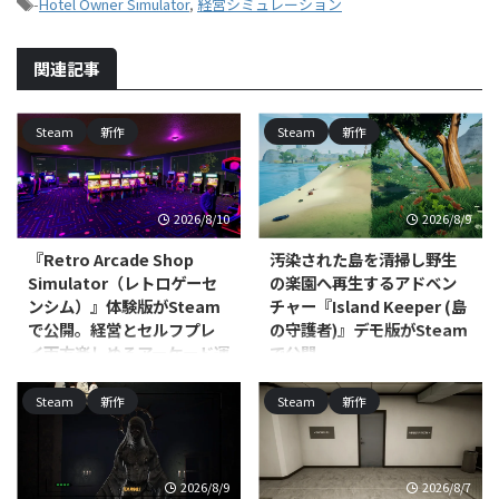
-
Hotel Owner Simulator
,
経営シミュレーション
関連記事
Steam
新作
Steam
新作
2026/8/10
2026/8/9
『Retro Arcade Shop
汚染された島を清掃し野生
Simulator（レトロゲーセ
の楽園へ再生するアドベン
ンシム）』体験版がSteam
チャー『Island Keeper (島
で公開。経営とセルフプレ
の守護者)』デモ版がSteam
イ両方楽しめるアーケード運
で公開
営シム
Scalise Artworksが開発し、
Steam
新作
Steam
新作
Ultimate Games S.A.および
Alt Tab Gameが開発し、Ultimate
Ultimate Publishingがパブリッシ
Publishing／Ultimate Games S.A.
ャーを務める
／PlayWay S.A.がパブリッシング
PC（Windows/Linux、Steam）
を手がけるPC（Steam）向けシ
2026/8/9
2026/8/7
向けアドベンチャー・インディ
ミュレーションゲーム『Retro