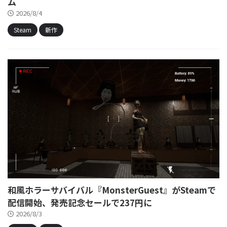
ム
2026/8/4
Steam
新作
和風ホラーサバイバル『MonsterGuest』がSteamで
配信開始、発売記念セールで237円に
2026/8/3