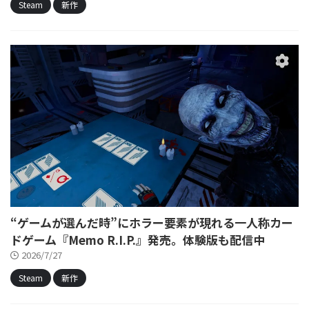
Steam
新作
“ゲームが選んだ時”にホラー要素が現れる一人称カー
ドゲーム『Memo R.I.P.』発売。体験版も配信中
2026/7/27
Steam
新作