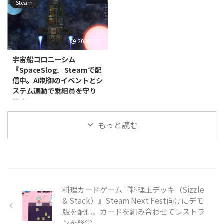
ラインマルチプレイに対応してお
Steam
紛れ込んだ"アベレーション（異
シミュレーションゲーム
ンゲーム『Memo R.I.P.』が、
り、パー ...
常）"を見極めながら、唯一の脱
『MonsterGuest』が、2026年7月
2026年7月7日に発売されまし
出方法を探っていきます ...
22日に配信開始されました。あ
た。価格は885円（税込）で、日
わせて発売記念セールも実施され
本語表示についてはインターフェ
2026/7/27
ており、通常価格395円（税込）
ース・音声・字幕のすべてに対応
のところ、8月6日まで40％オフ
しています。 本作は、一人称視
宇宙船コロニーシム
の237円（税込）で購入できま
点で楽しむカードゲームです。1
『SpaceSlog』Steamで配
す。 本作でプレイヤーは、村の
人から4人でのプレイに対応し、
信中。AI制御のイベントとシ
祭りで働くことになります。しか
リアルタイム音声チャットを使い
ステム連動で乗組員を守り
し、会場には人間だけでなく、正
ながら対戦を進めていきます。
抜く
体を隠した怪物も入り混じってお
900以上の動的イベントと呪われ
り、カメラと人形を使ってどちら
た進行システムが用意されてお
Produno Games Studiosは2026
なのかを見分けなければなりませ
り、ふだんはカードの駆け引きを
もっと読む
年4月17日、宇宙船コロニーシミ
ん。怪物には血の付いた料理を、
楽しむだけのゲームに、ときお ...
ュレーター『SpaceSlog』を
人間には普通の料理を提 ...
PC（Windows/Linux、Steam）
向けにリリースしました。ジャン
ルはインディー、シミュレーショ
ン、ストラテジーで、早期アクセ
スとして展開されています。価格
料理カードゲーム『料理王デッキ（Sizzle
は3,150円（税込）です。 本作は
& Stack）』Steam Next Fest向けにデモ
『Rimworld』『Starship
版を配信。カードを組み合わせてレストラ
Theory』『Dwarf Fortress』『X-
ンを経営
COM』といった作品や、