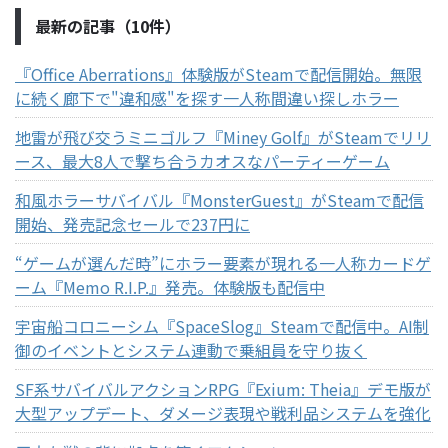
最新の記事（10件）
『Office Aberrations』体験版がSteamで配信開始。無限
に続く廊下で"違和感"を探す一人称間違い探しホラー
地雷が飛び交うミニゴルフ『Miney Golf』がSteamでリリ
ース、最大8人で撃ち合うカオスなパーティーゲーム
和風ホラーサバイバル『MonsterGuest』がSteamで配信
開始、発売記念セールで237円に
“ゲームが選んだ時”にホラー要素が現れる一人称カードゲ
ーム『Memo R.I.P.』発売。体験版も配信中
宇宙船コロニーシム『SpaceSlog』Steamで配信中。AI制
御のイベントとシステム連動で乗組員を守り抜く
SF系サバイバルアクションRPG『Exium: Theia』デモ版が
大型アップデート、ダメージ表現や戦利品システムを強化