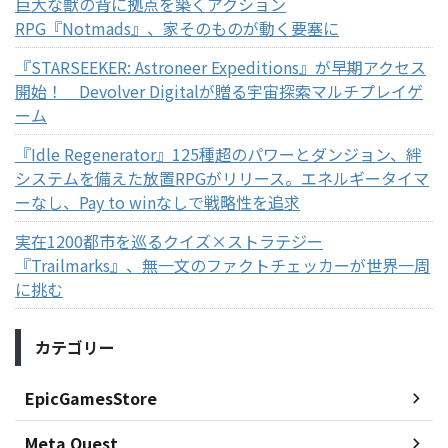
巨大な獣の背に拠点を築くアクション
RPG『Notmads』、家そのものが動く要塞に
『STARSEEKER: Astroneer Expeditions』が早期アクセス
開始！ Devolver Digitalが贈る宇宙探索マルチプレイゲ
ーム
『Idle Regenerator』125種超のパワーとダンジョン、絆
システムを備えた放置RPGがリリース。エネルギータイマ
ーなし、Pay to winなしで戦略性を追求
実在1200都市を巡るクイズ×ストラテジー
『Trailmarks』、無一文のファクトチェッカーが世界一周
に挑む
カテゴリー
EpicGamesStore
Meta Quest