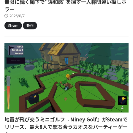
無限に続く廊下で"違和感"を探す一人称間違い探しホ
ラー
2026/8/7
Steam
新作
地雷が飛び交うミニゴルフ『Miney Golf』がSteamで
リリース、最大8人で撃ち合うカオスなパーティーゲー