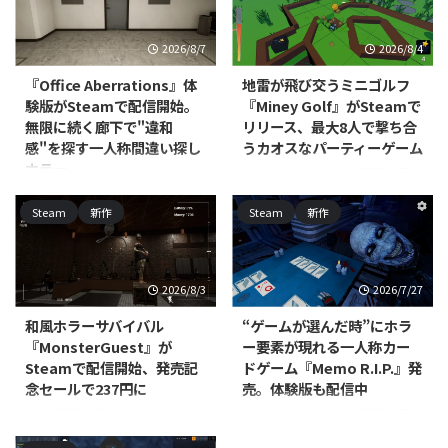
2026/8/7
2026/8/4
『Office Aberrations』体
地雷が飛び交うミニゴルフ
験版がSteamで配信開始。
『Miney Golf』がSteamで
無限に続く廊下で"違和
リリース、最大8人で撃ち合
感"を探す一人称間違い探し
うカオスなパーティーゲーム
ホラー
RedEye Games, LLCが開発・販売
するPC（Steam）向けカジュア
North Point Gamesが開発・パブ
Steam
新作
Steam
新作
ルミニゴルフ戦略ゲーム『Miney
リッシングを手がける
Golf』が、2026年7月15日にリリ
PC（Windows/Mac、Steam）向
ースされました。対応プラットフ
けカジュアル・シミュレーション
ォームはWindows/Mac/Linux
『Office Aberrations』の体験版
2026/8/3
2026/7/27
で、価格は800円です。 本作は、
が配信開始されました。本編の発
コースの至る所に地雷を仕掛けて
売時期は近日登場として案内され
和風ホラーサバイバル
“ゲームが選んだ時”にホラ
パッティングを繰り広げるミニゴ
ており、正式な発売日はまだ発表
『MonsterGuest』が
ー要素が現れる一人称カー
ルフです。物理演算に基づいたボ
されていません。 本作は、無限
Steamで配信開始、発売記
ドゲーム『Memo R.I.P.』発
ールの動きを利用しつつ、地雷を
にループするオフィスの廊下を舞
念セールで237円に
売。体験版も配信中
使って地形を破壊したり対戦相手
台にした、一人称視点の間違い探
を妨害したりしながらホールを進
しゲームです。プレイヤーは周囲
Jayが開発・販売する
Divine Magic Gamesが開発・販売
めていきます。最大8人でのオン
を細部まで観察し、通常の光景に
PC（Steam）向けインディー・
するPC（Steam）向けアクショ