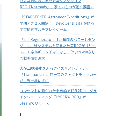
巨大な獣の背に拠点を築くアクション
RPG『Notmads』、家そのものが動く要塞に
『STARSEEKER: Astroneer Expeditions』が
早期アクセス開始！ Devolver Digitalが贈る
宇宙探索マルチプレイゲーム
『Idle Regenerator』125種超のパワーとダン
ジョン、絆システムを備えた放置RPGがリリー
ス。エネルギータイマーなし、Pay to winなし
で戦略性を追求
実在1200都市を巡るクイズ×ストラテジー
『Trailmarks』、無一文のファクトチェッカー
が世界一周に挑む
コンセントに繋がれた宇宙船で戦う2Dローグラ
イクシューティング『HYPERWIRED』が
Steamでリリース