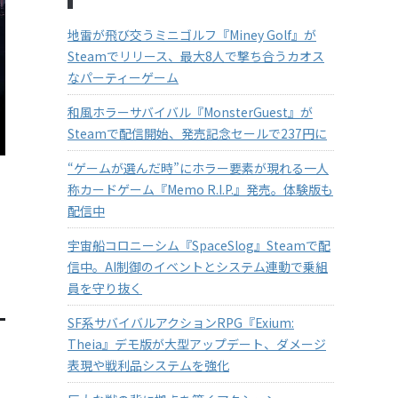
地雷が飛び交うミニゴルフ『Miney Golf』が
Steamでリリース、最大8人で撃ち合うカオス
なパーティーゲーム
和風ホラーサバイバル『MonsterGuest』が
Steamで配信開始、発売記念セールで237円に
“ゲームが選んだ時”にホラー要素が現れる一人
称カードゲーム『Memo R.I.P.』発売。体験版も
配信中
宇宙船コロニーシム『SpaceSlog』Steamで配
信中。AI制御のイベントとシステム連動で乗組
員を守り抜く
SF系サバイバルアクションRPG『Exium:
Theia』デモ版が大型アップデート、ダメージ
表現や戦利品システムを強化