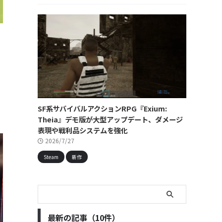
を
SF系サバイバルアクションRPG『Exium:
Theia』デモ版が大型アップデート、ダメージ
表現や戦利品システムを強化
2026/7/27
Steam
新作
最新の記事（10件）