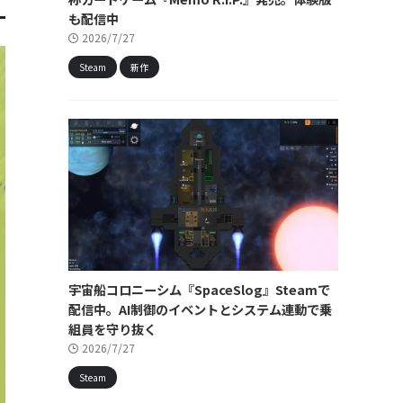
も配信中
2026/7/27
Steam
新作
宇宙船コロニーシム『SpaceSlog』Steamで
配信中。AI制御のイベントとシステム連動で乗
組員を守り抜く
2026/7/27
Steam