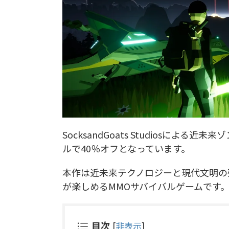
SocksandGoats Studiosによる近
ルで40％オフとなっています。
本作は近未来テクノロジーと現代文明の
が楽しめるMMOサバイバルゲームです
目次
[
非表示
]