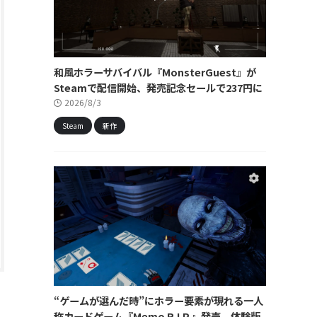
和風ホラーサバイバル『MonsterGuest』が
Steamで配信開始、発売記念セールで237円に
2026/8/3
Steam
新作
“ゲームが選んだ時”にホラー要素が現れる一人
称カードゲーム『Memo R.I.P.』発売。体験版