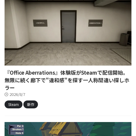
『Office Aberrations』体験版がSteamで配信開始。
無限に続く廊下で"違和感"を探す一人称間違い探しホ
ラー
2026/8/7
Steam
新作