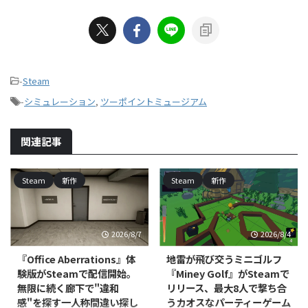
-
Steam
-
シミュレーション
,
ツーポイントミュージアム
関連記事
Steam
新作
Steam
新作
2026/8/7
2026/8/4
『Office Aberrations』体
地雷が飛び交うミニゴルフ
験版がSteamで配信開始。
『Miney Golf』がSteamで
無限に続く廊下で"違和
リリース、最大8人で撃ち合
感"を探す一人称間違い探し
うカオスなパーティーゲーム