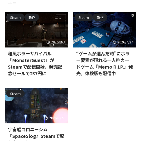
ホラー
RedEye Games, LLCが開発・販売
するPC（Steam）向けカジュア
North Point Gamesが開発・パブ
Steam
新作
Steam
新作
ルミニゴルフ戦略ゲーム『Miney
リッシングを手がける
Golf』が、2026年7月15日にリリ
PC（Windows/Mac、Steam）向
ースされました。対応プラットフ
けカジュアル・シミュレーション
ォームはWindows/Mac/Linux
『Office Aberrations』の体験版
2026/8/3
2026/7/27
で、価格は800円です。 本作は、
が配信開始されました。本編の発
コースの至る所に地雷を仕掛けて
売時期は近日登場として案内され
和風ホラーサバイバル
“ゲームが選んだ時”にホラ
パッティングを繰り広げるミニゴ
ており、正式な発売日はまだ発表
『MonsterGuest』が
ー要素が現れる一人称カー
ルフです。物理演算に基づいたボ
されていません。 本作は、無限
Steamで配信開始、発売記
ドゲーム『Memo R.I.P.』発
ールの動きを利用しつつ、地雷を
にループするオフィスの廊下を舞
念セールで237円に
売。体験版も配信中
使って地形を破壊したり対戦相手
台にした、一人称視点の間違い探
を妨害したりしながらホールを進
しゲームです。プレイヤーは周囲
Jayが開発・販売する
Divine Magic Gamesが開発・販売
めていきます。最大8人でのオン
を細部まで観察し、通常の光景に
PC（Steam）向けインディー・
するPC（Steam）向けアクショ
ラインマルチプレイに対応してお
Steam
紛れ込んだ"アベレーション（異
シミュレーションゲーム
ンゲーム『Memo R.I.P.』が、
り、パー ...
常）"を見極めながら、唯一の脱
『MonsterGuest』が、2026年7月
2026年7月7日に発売されまし
出方法を探っていきます ...
22日に配信開始されました。あ
た。価格は885円（税込）で、日
わせて発売記念セールも実施され
本語表示についてはインターフェ
2026/7/27
ており、通常価格395円（税込）
ース・音声・字幕のすべてに対応
のところ、8月6日まで40％オフ
しています。 本作は、一人称視
宇宙船コロニーシム
の237円（税込）で購入できま
点で楽しむカードゲームです。1
『SpaceSlog』Steamで配
す。 本作でプレイヤーは、村の
人から4人でのプレイに対応し、