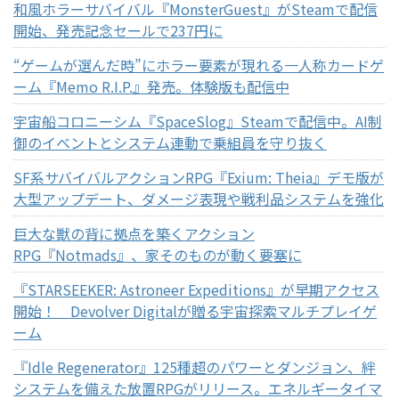
和風ホラーサバイバル『MonsterGuest』がSteamで配信
開始、発売記念セールで237円に
“ゲームが選んだ時”にホラー要素が現れる一人称カードゲ
ーム『Memo R.I.P.』発売。体験版も配信中
宇宙船コロニーシム『SpaceSlog』Steamで配信中。AI制
御のイベントとシステム連動で乗組員を守り抜く
SF系サバイバルアクションRPG『Exium: Theia』デモ版が
大型アップデート、ダメージ表現や戦利品システムを強化
巨大な獣の背に拠点を築くアクション
RPG『Notmads』、家そのものが動く要塞に
『STARSEEKER: Astroneer Expeditions』が早期アクセス
開始！ Devolver Digitalが贈る宇宙探索マルチプレイゲ
ーム
『Idle Regenerator』125種超のパワーとダンジョン、絆
システムを備えた放置RPGがリリース。エネルギータイマ