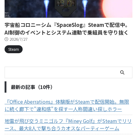
宇宙船コロニーシム『SpaceSlog』Steamで配信中。
AI制御のイベントとシステム連動で乗組員を守り抜く
2026/7/27
Steam
最新の記事（10件）
『Office Aberrations』体験版がSteamで配信開始。無限
に続く廊下で"違和感"を探す一人称間違い探しホラー
地雷が飛び交うミニゴルフ『Miney Golf』がSteamでリリ
ース、最大8人で撃ち合うカオスなパーティーゲーム