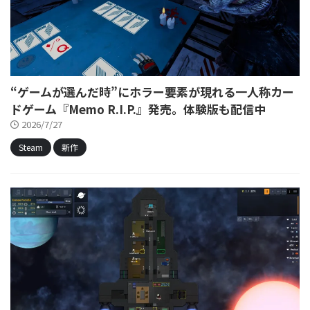
“ゲームが選んだ時”にホラー要素が現れる一人称カー
ドゲーム『Memo R.I.P.』発売。体験版も配信中
2026/7/27
Steam
新作