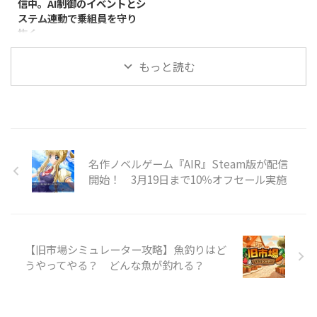
信中。AI制御のイベントとシ
祭りで働くことになります。しか
リアルタイム音声チャットを使い
ステム連動で乗組員を守り
し、会場には人間だけでなく、正
ながら対戦を進めていきます。
抜く
体を隠した怪物も入り混じってお
900以上の動的イベントと呪われ
り、カメラと人形を使ってどちら
た進行システムが用意されてお
Produno Games Studiosは2026
なのかを見分けなければなりませ
り、ふだんはカードの駆け引きを
もっと読む
年4月17日、宇宙船コロニーシミ
ん。怪物には血の付いた料理を、
楽しむだけのゲームに、ときお ...
ュレーター『SpaceSlog』を
人間には普通の料理を提 ...
PC（Windows/Linux、Steam）
向けにリリースしました。ジャン
ルはインディー、シミュレーショ
ン、ストラテジーで、早期アクセ
スとして展開されています。価格
名作ノベルゲーム『AIR』Steam版が配信
は3,150円（税込）です。 本作は
開始！ 3月19日まで10％オフセール実施
『Rimworld』『Starship
Theory』『Dwarf Fortress』『X-
COM』といった作品や、
『Firefly』『Battlestar
Galactica』『Starg ...
【旧市場シミュレーター攻略】魚釣りはど
うやってやる？ どんな魚が釣れる？