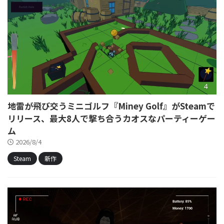
地雷が飛び交うミニゴルフ『Miney Golf』がSteamで
リリース、最大8人で撃ち合うカオスなパーティーゲー
ム
2026/8/4
Steam
新作