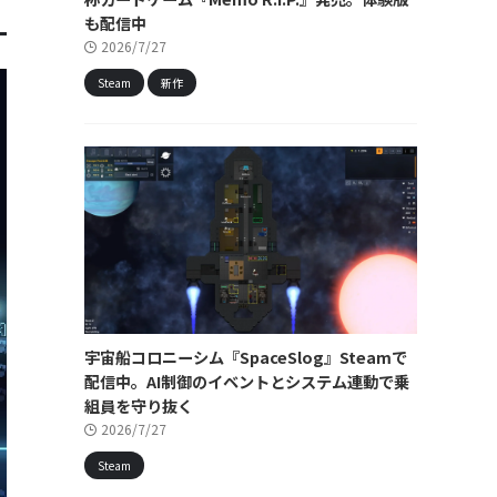
も配信中
2026/7/27
Steam
新作
宇宙船コロニーシム『SpaceSlog』Steamで
配信中。AI制御のイベントとシステム連動で乗
組員を守り抜く
2026/7/27
Steam