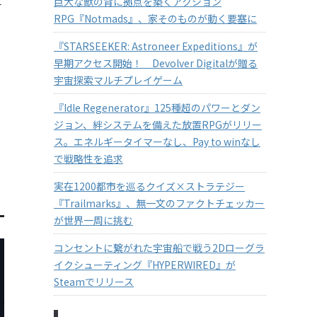
巨大な獣の背に拠点を築くアクション
RPG『Notmads』、家そのものが動く要塞に
『STARSEEKER: Astroneer Expeditions』が
早期アクセス開始！ Devolver Digitalが贈る
宇宙探索マルチプレイゲーム
『Idle Regenerator』125種超のパワーとダン
ジョン、絆システムを備えた放置RPGがリリー
ス。エネルギータイマーなし、Pay to winなし
で戦略性を追求
実在1200都市を巡るクイズ×ストラテジー
『Trailmarks』、無一文のファクトチェッカー
が世界一周に挑む
コンセントに繋がれた宇宙船で戦う2Dローグラ
イクシューティング『HYPERWIRED』が
Steamでリリース