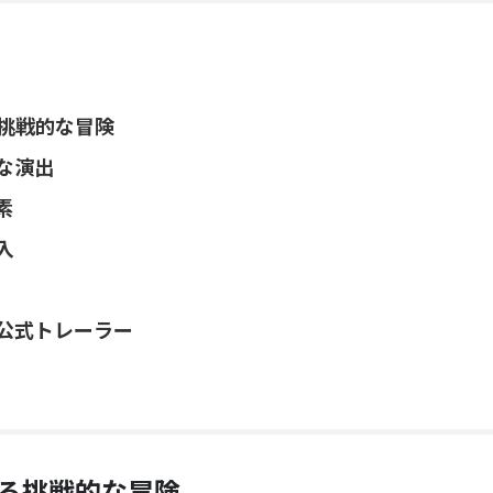
挑戦的な冒険
な演出
素
入
公式トレーラー
る挑戦的な冒険