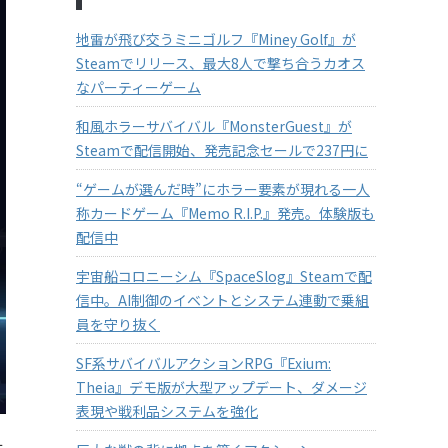
地雷が飛び交うミニゴルフ『Miney Golf』が
Steamでリリース、最大8人で撃ち合うカオス
なパーティーゲーム
和風ホラーサバイバル『MonsterGuest』が
Steamで配信開始、発売記念セールで237円に
“ゲームが選んだ時”にホラー要素が現れる一人
称カードゲーム『Memo R.I.P.』発売。体験版も
配信中
宇宙船コロニーシム『SpaceSlog』Steamで配
信中。AI制御のイベントとシステム連動で乗組
員を守り抜く
SF系サバイバルアクションRPG『Exium:
Theia』デモ版が大型アップデート、ダメージ
表現や戦利品システムを強化
世