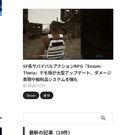
ー
SF系サバイバルアクションRPG『Exium:
Theia』デモ版が大型アップデート、ダメージ
表現や戦利品システムを強化
2026/7/27
Steam
新作
最新の記事（10件）