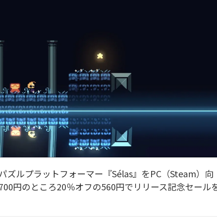
月12日、パズルプラットフォーマー『Sélas』をPC（Steam）向
00円のところ20％オフの560円でリリース記念セール