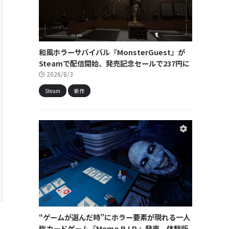
和風ホラーサバイバル『MonsterGuest』が
Steamで配信開始、発売記念セールで237円に
2026/8/3
Steam
新作
“ゲームが選んだ時”にホラー要素が現れる一人
称カードゲーム『Memo R.I.P.』発売。体験版