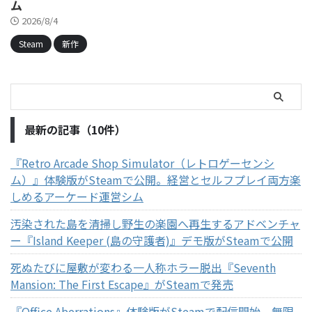
ム
2026/8/4
Steam
新作
最新の記事（10件）
『Retro Arcade Shop Simulator（レトロゲーセンシ
ム）』体験版がSteamで公開。経営とセルフプレイ両方楽
しめるアーケード運営シム
汚染された島を清掃し野生の楽園へ再生するアドベンチャ
ー『Island Keeper (島の守護者)』デモ版がSteamで公開
死ぬたびに屋敷が変わる一人称ホラー脱出『Seventh
Mansion: The First Escape』がSteamで発売
『Office Aberrations』体験版がSteamで配信開始。無限