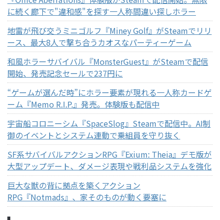
に続く廊下で"違和感"を探す一人称間違い探しホラー
地雷が飛び交うミニゴルフ『Miney Golf』がSteamでリリ
ース、最大8人で撃ち合うカオスなパーティーゲーム
和風ホラーサバイバル『MonsterGuest』がSteamで配信
開始、発売記念セールで237円に
“ゲームが選んだ時”にホラー要素が現れる一人称カードゲ
ーム『Memo R.I.P.』発売。体験版も配信中
宇宙船コロニーシム『SpaceSlog』Steamで配信中。AI制
御のイベントとシステム連動で乗組員を守り抜く
SF系サバイバルアクションRPG『Exium: Theia』デモ版が
大型アップデート、ダメージ表現や戦利品システムを強化
巨大な獣の背に拠点を築くアクション
RPG『Notmads』、家そのものが動く要塞に