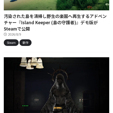
汚染された島を清掃し野生の楽園へ再生するアドベン
チャー『Island Keeper (島の守護者)』デモ版が
Steamで公開
2026/8/9
Steam
新作