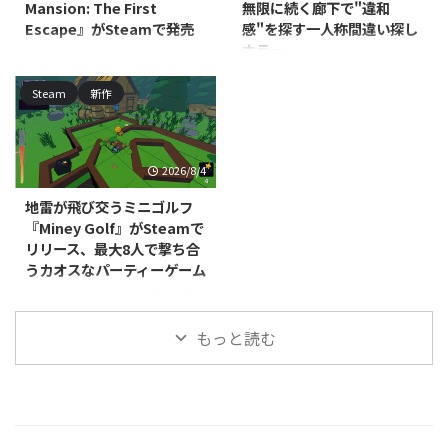
Mansion: The First
無限に続く廊下で"違和
は2026年を予定しており、発売
ムはWindowsで、本編は早期ア
Escape』がSteamで発売
感"を探す一人称間違い探し
前の段階ですが、ひと足先にゲー
クセスとしての発売が予定されて
ホラー
ムの雰囲気を体験できます。 本
DNAxClaud Gamesが開発・パブ
いますが、発売時期は近日登場と
作の舞台は、ゴミであふれ消えか
リッシングを手がける、
いう段階です。 本作はレトロな
North Point Gamesが開発・パブ
Steam
新作
けている忘れられた島々です。プ
PC（Steam）向け一人称心理ホ
ゲームセンターを一から築き上げ
リッシングを手がける
レイヤーは太陽光で動く保守用ロ
ラー脱出アドベンチャー
ていく経営シミュレーショ ...
PC（Windows/Mac、Steam）向
...
『Seventh Mansion: The First
けカジュアル・シミュレーション
Escape』が2026年7月29日に発
『Office Aberrations』の体験版
2026/8/4
売されました。価格は395円で
が配信開始されました。本編の発
す。 本作は、不気味な屋敷に閉
売時期は近日登場として案内され
地雷が飛び交うミニゴルフ
じ込められた主人公が脱出方法を
ており、正式な発売日はまだ発表
『Miney Golf』がSteamで
探る、一人称視点の脱出ホラーゲ
されていません。 本作は、無限
リリース、最大8人で撃ち合
ームです。プレイヤーはパズルを
にループするオフィスの廊下を舞
うカオスなパーティーゲーム
解きながら屋敷を探索し、徘徊す
台にした、一人称視点の間違い探
る修道女姿のクリーチャー
しゲームです。プレイヤーは周囲
RedEye Games, LLCが開発・販売
「Wicked Nuns」の目を逃れて生
を細部まで観察し、通常の光景に
するPC（Steam）向けカジュア
存を目指します。死は単なるゲー
もっと読む
紛れ込んだ"アベレーション（異
ルミニゴルフ戦略ゲーム『Miney
ムオーバーではなく、 ...
常）"を見極めながら、唯一の脱
Golf』が、2026年7月15日にリリ
出方法を探っていきます ...
ースされました。対応プラットフ
ォームはWindows/Mac/Linux
で、価格は800円です。 本作は、
コースの至る所に地雷を仕掛けて