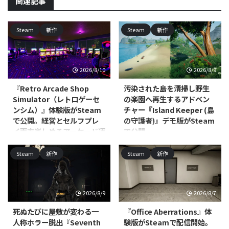
関連記事
Steam
新作
Steam
新作
2026/8/10
2026/8/9
『Retro Arcade Shop
汚染された島を清掃し野生
Simulator（レトロゲーセ
の楽園へ再生するアドベン
ンシム）』体験版がSteam
チャー『Island Keeper (島
で公開。経営とセルフプレ
の守護者)』デモ版がSteam
イ両方楽しめるアーケード運
で公開
営シム
Scalise Artworksが開発し、
Steam
新作
Steam
新作
Ultimate Games S.A.および
Alt Tab Gameが開発し、Ultimate
Ultimate Publishingがパブリッシ
Publishing／Ultimate Games S.A.
ャーを務める
／PlayWay S.A.がパブリッシング
PC（Windows/Linux、Steam）
を手がけるPC（Steam）向けシ
2026/8/9
2026/8/7
向けアドベンチャー・インディ
ミュレーションゲーム『Retro
ー・シミュレーション『Island
Arcade Shop Simulator（レトロ
死ぬたびに屋敷が変わる一
『Office Aberrations』体
Keeper (島の守護者)』のデモ版が
ゲーセンシム）』の体験版が公開
人称ホラー脱出『Seventh
験版がSteamで配信開始。
公開されました。本編の発売時期
されました。対応プラットフォー