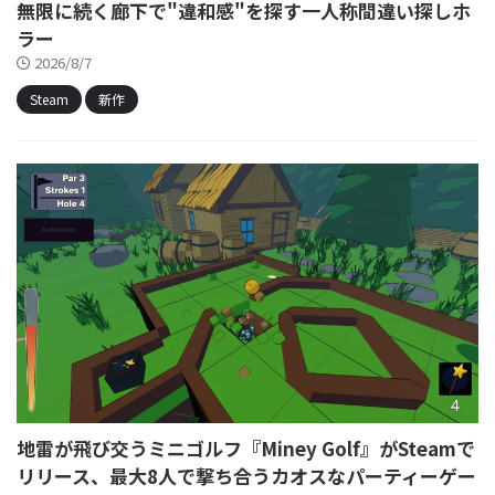
無限に続く廊下で"違和感"を探す一人称間違い探しホ
ラー
2026/8/7
Steam
新作
地雷が飛び交うミニゴルフ『Miney Golf』がSteamで
リリース、最大8人で撃ち合うカオスなパーティーゲー