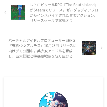
パッティングを繰り広げるミニゴ
レトロピクセルRPG『The South Island』
ルフです。物理演算に基づいたボ
がSteamでリリース。ゼルダ＆ディアブロ
ールの動きを利用しつつ、地雷を
からインスパイアされた冒険アクション、
使って地形を破壊したり対戦相手
リリースセールで10％オフ
を妨害したりしながらホールを進
めていきます。最大8人でのオン
ラインマルチプレイに対応してお
り、パー ...
バーチャルアイドルプロデューサーSRPG
『究極少女アルテス』10月23日リリースに
向けデモ公開中。美少女アイドルを育成
し、巨大怪獣と特撮風戦闘を繰り広げる