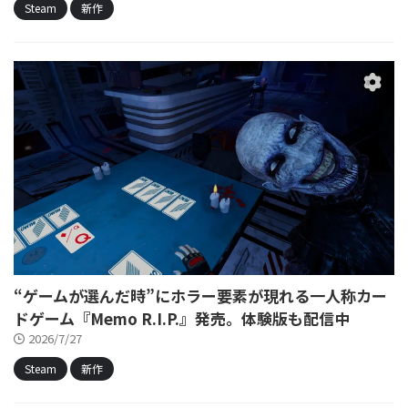
Steam
新作
“ゲームが選んだ時”にホラー要素が現れる一人称カー
ドゲーム『Memo R.I.P.』発売。体験版も配信中
2026/7/27
Steam
新作