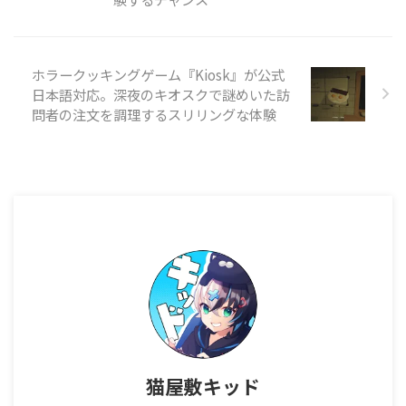
COM』といった作品や、
『Firefly』『Battlestar
Galactica』『Starg ...
ホラークッキングゲーム『Kiosk』が公式
日本語対応。深夜のキオスクで謎めいた訪
問者の注文を調理するスリリングな体験
猫屋敷キッド