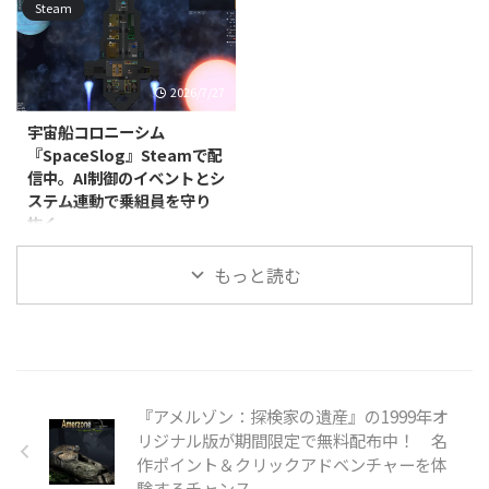
ラインマルチプレイに対応してお
Steam
紛れ込んだ"アベレーション（異
シミュレーションゲーム
ンゲーム『Memo R.I.P.』が、
り、パー ...
常）"を見極めながら、唯一の脱
『MonsterGuest』が、2026年7月
2026年7月7日に発売されまし
出方法を探っていきます ...
22日に配信開始されました。あ
た。価格は885円（税込）で、日
わせて発売記念セールも実施され
本語表示についてはインターフェ
2026/7/27
ており、通常価格395円（税込）
ース・音声・字幕のすべてに対応
のところ、8月6日まで40％オフ
しています。 本作は、一人称視
宇宙船コロニーシム
の237円（税込）で購入できま
点で楽しむカードゲームです。1
『SpaceSlog』Steamで配
す。 本作でプレイヤーは、村の
人から4人でのプレイに対応し、
信中。AI制御のイベントとシ
祭りで働くことになります。しか
リアルタイム音声チャットを使い
ステム連動で乗組員を守り
し、会場には人間だけでなく、正
ながら対戦を進めていきます。
抜く
体を隠した怪物も入り混じってお
900以上の動的イベントと呪われ
り、カメラと人形を使ってどちら
た進行システムが用意されてお
Produno Games Studiosは2026
なのかを見分けなければなりませ
り、ふだんはカードの駆け引きを
もっと読む
年4月17日、宇宙船コロニーシミ
ん。怪物には血の付いた料理を、
楽しむだけのゲームに、ときお ...
ュレーター『SpaceSlog』を
人間には普通の料理を提 ...
PC（Windows/Linux、Steam）
向けにリリースしました。ジャン
ルはインディー、シミュレーショ
ン、ストラテジーで、早期アクセ
スとして展開されています。価格
『アメルゾン：探検家の遺産』の1999年オ
は3,150円（税込）です。 本作は
リジナル版が期間限定で無料配布中！ 名
『Rimworld』『Starship
作ポイント＆クリックアドベンチャーを体
Theory』『Dwarf Fortress』『X-
験するチャンス