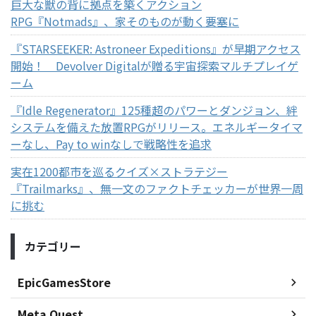
巨大な獣の背に拠点を築くアクション
RPG『Notmads』、家そのものが動く要塞に
『STARSEEKER: Astroneer Expeditions』が早期アクセス
開始！ Devolver Digitalが贈る宇宙探索マルチプレイゲ
ーム
『Idle Regenerator』125種超のパワーとダンジョン、絆
システムを備えた放置RPGがリリース。エネルギータイマ
ーなし、Pay to winなしで戦略性を追求
実在1200都市を巡るクイズ×ストラテジー
『Trailmarks』、無一文のファクトチェッカーが世界一周
に挑む
カテゴリー
EpicGamesStore
Meta Quest