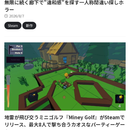
無限に続く廊下で"違和感"を探す一人称間違い探しホ
ラー
2026/8/7
Steam
新作
地雷が飛び交うミニゴルフ『Miney Golf』がSteamで
リリース、最大8人で撃ち合うカオスなパーティーゲー