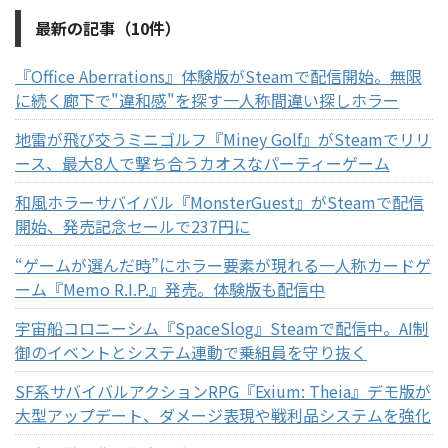
最新の記事（10件）
『Office Aberrations』体験版がSteamで配信開始。無限
に続く廊下で"違和感"を探す一人称間違い探しホラー
地雷が飛び交うミニゴルフ『Miney Golf』がSteamでリリ
ース、最大8人で撃ち合うカオスなパーティーゲーム
和風ホラーサバイバル『MonsterGuest』がSteamで配信
開始、発売記念セールで237円に
“ゲームが選んだ時”にホラー要素が現れる一人称カードゲ
ーム『Memo R.I.P.』発売。体験版も配信中
宇宙船コロニーシム『SpaceSlog』Steamで配信中。AI制
御のイベントとシステム連動で乗組員を守り抜く
SF系サバイバルアクションRPG『Exium: Theia』デモ版が
大型アップデート、ダメージ表現や戦利品システムを強化