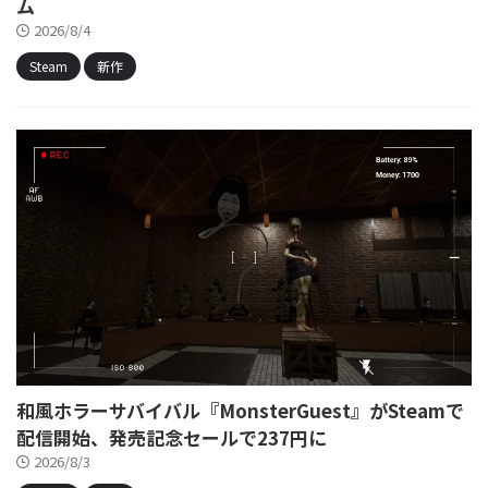
ム
2026/8/4
Steam
新作
和風ホラーサバイバル『MonsterGuest』がSteamで
配信開始、発売記念セールで237円に
2026/8/3