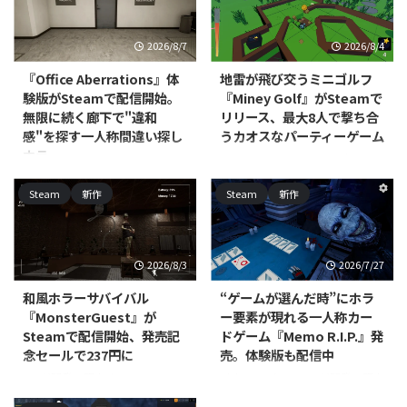
2026/8/7
2026/8/4
『Office Aberrations』体
地雷が飛び交うミニゴルフ
験版がSteamで配信開始。
『Miney Golf』がSteamで
無限に続く廊下で"違和
リリース、最大8人で撃ち合
感"を探す一人称間違い探し
うカオスなパーティーゲーム
ホラー
RedEye Games, LLCが開発・販売
するPC（Steam）向けカジュア
North Point Gamesが開発・パブ
Steam
新作
Steam
新作
ルミニゴルフ戦略ゲーム『Miney
リッシングを手がける
Golf』が、2026年7月15日にリリ
PC（Windows/Mac、Steam）向
ースされました。対応プラットフ
けカジュアル・シミュレーション
ォームはWindows/Mac/Linux
『Office Aberrations』の体験版
2026/8/3
2026/7/27
で、価格は800円です。 本作は、
が配信開始されました。本編の発
コースの至る所に地雷を仕掛けて
売時期は近日登場として案内され
和風ホラーサバイバル
“ゲームが選んだ時”にホラ
パッティングを繰り広げるミニゴ
ており、正式な発売日はまだ発表
『MonsterGuest』が
ー要素が現れる一人称カー
ルフです。物理演算に基づいたボ
されていません。 本作は、無限
Steamで配信開始、発売記
ドゲーム『Memo R.I.P.』発
ールの動きを利用しつつ、地雷を
にループするオフィスの廊下を舞
念セールで237円に
売。体験版も配信中
使って地形を破壊したり対戦相手
台にした、一人称視点の間違い探
を妨害したりしながらホールを進
しゲームです。プレイヤーは周囲
Jayが開発・販売する
Divine Magic Gamesが開発・販売
めていきます。最大8人でのオン
を細部まで観察し、通常の光景に
PC（Steam）向けインディー・
するPC（Steam）向けアクショ