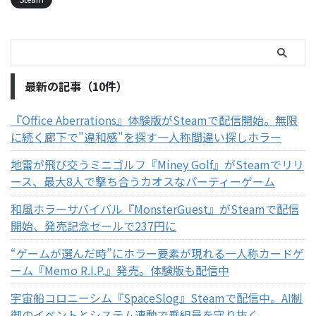
最新の記事（10件）
『Office Aberrations』体験版がSteamで配信開始。無限
に続く廊下で"違和感"を探す一人称間違い探しホラー
地雷が飛び交うミニゴルフ『Miney Golf』がSteamでリリ
ース、最大8人で撃ち合うカオスなパーティーゲーム
和風ホラーサバイバル『MonsterGuest』がSteamで配信
開始、発売記念セールで237円に
“ゲームが選んだ時”にホラー要素が現れる一人称カードゲ
ーム『Memo R.I.P.』発売。体験版も配信中
宇宙船コロニーシム『SpaceSlog』Steamで配信中。AI制
御のイベントとシステム連動で乗組員を守り抜く