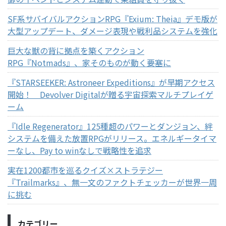
SF系サバイバルアクションRPG『Exium: Theia』デモ版が
大型アップデート、ダメージ表現や戦利品システムを強化
巨大な獣の背に拠点を築くアクション
RPG『Notmads』、家そのものが動く要塞に
『STARSEEKER: Astroneer Expeditions』が早期アクセス
開始！ Devolver Digitalが贈る宇宙探索マルチプレイゲ
ーム
『Idle Regenerator』125種超のパワーとダンジョン、絆
システムを備えた放置RPGがリリース。エネルギータイマ
ーなし、Pay to winなしで戦略性を追求
実在1200都市を巡るクイズ×ストラテジー
『Trailmarks』、無一文のファクトチェッカーが世界一周
に挑む
カテゴリー