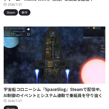
2026/7/27
Steam
新作
宇宙船コロニーシム『SpaceSlog』Steamで配信中。
AI制御のイベントとシステム連動で乗組員を守り抜く
2026/7/27
Steam