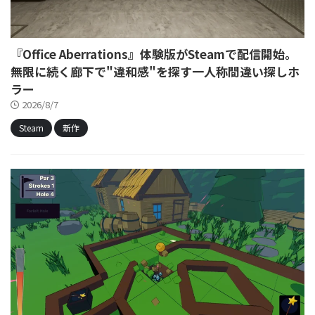
『Office Aberrations』体験版がSteamで配信開始。
無限に続く廊下で"違和感"を探す一人称間違い探しホ
ラー
2026/8/7
Steam
新作