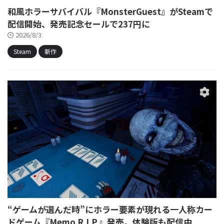
和風ホラーサバイバル『MonsterGuest』がSteamで
配信開始、発売記念セールで237円に
2026/8/3
Steam
新作
“ゲームが選んだ時”にホラー要素が現れる一人称カー
ドゲーム『Memo R.I.P.』発売。体験版も配信中