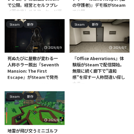
で公開。経営とセルフプレ
の守護者)』デモ版がSteam
イ両方楽しめるアーケード運
で公開
営シム
Scalise Artworksが開発し、
Steam
新作
Steam
新作
Ultimate Games S.A.および
Alt Tab Gameが開発し、Ultimate
Ultimate Publishingがパブリッシ
Publishing／Ultimate Games S.A.
ャーを務める
／PlayWay S.A.がパブリッシング
PC（Windows/Linux、Steam）
を手がけるPC（Steam）向けシ
2026/8/9
2026/8/7
向けアドベンチャー・インディ
ミュレーションゲーム『Retro
ー・シミュレーション『Island
Arcade Shop Simulator（レトロ
死ぬたびに屋敷が変わる一
『Office Aberrations』体
Keeper (島の守護者)』のデモ版が
ゲーセンシム）』の体験版が公開
人称ホラー脱出『Seventh
験版がSteamで配信開始。
公開されました。本編の発売時期
されました。対応プラットフォー
Mansion: The First
無限に続く廊下で"違和
は2026年を予定しており、発売
ムはWindowsで、本編は早期ア
Escape』がSteamで発売
感"を探す一人称間違い探し
前の段階ですが、ひと足先にゲー
クセスとしての発売が予定されて
ホラー
ムの雰囲気を体験できます。 本
DNAxClaud Gamesが開発・パブ
いますが、発売時期は近日登場と
作の舞台は、ゴミであふれ消えか
リッシングを手がける、
いう段階です。 本作はレトロな
North Point Gamesが開発・パブ
Steam
新作
けている忘れられた島々です。プ
PC（Steam）向け一人称心理ホ
ゲームセンターを一から築き上げ
リッシングを手がける
レイヤーは太陽光で動く保守用ロ
ラー脱出アドベンチャー
ていく経営シミュレーショ ...
PC（Windows/Mac、Steam）向
...
『Seventh Mansion: The First
けカジュアル・シミュレーション
Escape』が2026年7月29日に発
『Office Aberrations』の体験版
2026/8/4
売されました。価格は395円で
が配信開始されました。本編の発
す。 本作は、不気味な屋敷に閉
売時期は近日登場として案内され
地雷が飛び交うミニゴルフ
じ込められた主人公が脱出方法を
ており、正式な発売日はまだ発表