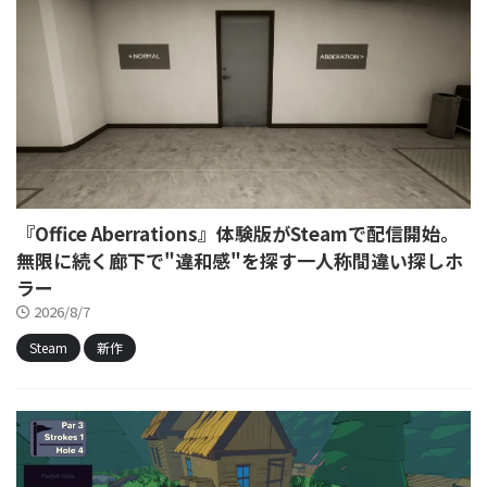
『Office Aberrations』体験版がSteamで配信開始。
無限に続く廊下で"違和感"を探す一人称間違い探しホ
ラー
2026/8/7
Steam
新作