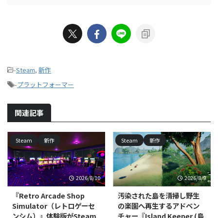
-
Steam
,
新作
-
プラットフォーマー
関連記事
Steam
新作
Steam
新作
2026/8/10
2026/8/9
『Retro Arcade Shop
汚染された島を清掃し野生
Simulator（レトロゲーセ
の楽園へ再生するアドベン
ンシム）』体験版がSteam
チャー『Island Keeper (島