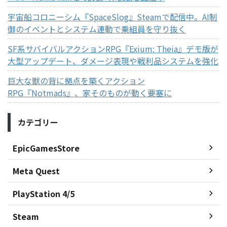
宇宙船コロニーシム『SpaceSlog』Steamで配信中。AI制
御のイベントとシステム連動で乗組員を守り抜く
SF系サバイバルアクションRPG『Exium: Theia』デモ版が
大型アップデート、ダメージ表現や戦利品システムを強化
巨大な獣の背に拠点を築くアクション
RPG『Notmads』、家そのものが動く要塞に
カテゴリー
EpicGamesStore
Meta Quest
PlayStation 4/5
Steam