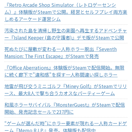
『Retro Arcade Shop Simulator（レトロゲーセンシ
ム）』体験版がSteamで公開。経営とセルフプレイ両方楽
しめるアーケード運営シム
汚染された島を清掃し野生の楽園へ再生するアドベンチャ
ー『Island Keeper (島の守護者)』デモ版がSteamで公開
死ぬたびに屋敷が変わる一人称ホラー脱出『Seventh
Mansion: The First Escape』がSteamで発売
『Office Aberrations』体験版がSteamで配信開始。無限
に続く廊下で"違和感"を探す一人称間違い探しホラー
地雷が飛び交うミニゴルフ『Miney Golf』がSteamでリリ
ース、最大8人で撃ち合うカオスなパーティーゲーム
和風ホラーサバイバル『MonsterGuest』がSteamで配信
開始、発売記念セールで237円に
“ゲームが選んだ時”にホラー要素が現れる一人称カードゲ
ーム『Memo R.I.P.』発売。体験版も配信中