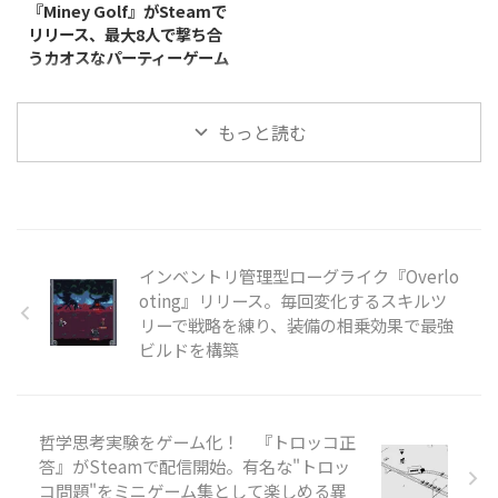
『Miney Golf』がSteamで
探る、一人称視点の脱出ホラーゲ
されていません。 本作は、無限
リリース、最大8人で撃ち合
ームです。プレイヤーはパズルを
にループするオフィスの廊下を舞
うカオスなパーティーゲーム
解きながら屋敷を探索し、徘徊す
台にした、一人称視点の間違い探
る修道女姿のクリーチャー
しゲームです。プレイヤーは周囲
RedEye Games, LLCが開発・販売
「Wicked Nuns」の目を逃れて生
を細部まで観察し、通常の光景に
するPC（Steam）向けカジュア
存を目指します。死は単なるゲー
もっと読む
紛れ込んだ"アベレーション（異
ルミニゴルフ戦略ゲーム『Miney
ムオーバーではなく、 ...
常）"を見極めながら、唯一の脱
Golf』が、2026年7月15日にリリ
出方法を探っていきます ...
ースされました。対応プラットフ
ォームはWindows/Mac/Linux
で、価格は800円です。 本作は、
コースの至る所に地雷を仕掛けて
パッティングを繰り広げるミニゴ
インベントリ管理型ローグライク『Overlo
ルフです。物理演算に基づいたボ
oting』リリース。毎回変化するスキルツ
ールの動きを利用しつつ、地雷を
リーで戦略を練り、装備の相乗効果で最強
使って地形を破壊したり対戦相手
ビルドを構築
を妨害したりしながらホールを進
めていきます。最大8人でのオン
ラインマルチプレイに対応してお
り、パー ...
哲学思考実験をゲーム化！ 『トロッコ正
答』がSteamで配信開始。有名な"トロッ
コ問題"をミニゲーム集として楽しめる異