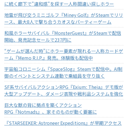
に続く廊下で"違和感"を探す一人称間違い探しホラー
地雷が飛び交うミニゴルフ『Miney Golf』がSteamでリリ
ース、最大8人で撃ち合うカオスなパーティーゲーム
和風ホラーサバイバル『MonsterGuest』がSteamで配信
開始、発売記念セールで237円に
“ゲームが選んだ時”にホラー要素が現れる一人称カードゲ
ーム『Memo R.I.P.』発売。体験版も配信中
宇宙船コロニーシム『SpaceSlog』Steamで配信中。AI制
御のイベントとシステム連動で乗組員を守り抜く
SF系サバイバルアクションRPG『Exium: Theia』デモ版が
大型アップデート、ダメージ表現や戦利品システムを強化
巨大な獣の背に拠点を築くアクション
RPG『Notmads』、家そのものが動く要塞に
『STARSEEKER: Astroneer Expeditions』が早期アクセス