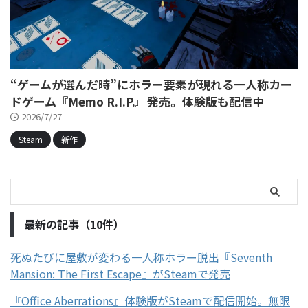
“ゲームが選んだ時”にホラー要素が現れる一人称カー
ドゲーム『Memo R.I.P.』発売。体験版も配信中
2026/7/27
Steam
新作
最新の記事（10件）
死ぬたびに屋敷が変わる一人称ホラー脱出『Seventh
Mansion: The First Escape』がSteamで発売
『Office Aberrations』体験版がSteamで配信開始。無限