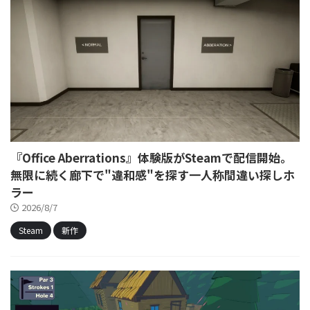
『Office Aberrations』体験版がSteamで配信開始。
無限に続く廊下で"違和感"を探す一人称間違い探しホ
ラー
2026/8/7
Steam
新作