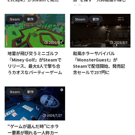
ホラー
DNAxClaud Gamesが開発・パブ
リッシングを手がける、
North Point Gamesが開発・パブ
Steam
新作
Steam
新作
PC（Steam）向け一人称心理ホ
リッシングを手がける
ラー脱出アドベンチャー
PC（Windows/Mac、Steam）向
『Seventh Mansion: The First
けカジュアル・シミュレーション
Escape』が2026年7月29日に発
『Office Aberrations』の体験版
2026/8/4
2026/8/3
売されました。価格は395円で
が配信開始されました。本編の発
す。 本作は、不気味な屋敷に閉
売時期は近日登場として案内され
地雷が飛び交うミニゴルフ
和風ホラーサバイバル
じ込められた主人公が脱出方法を
ており、正式な発売日はまだ発表
『Miney Golf』がSteamで
『MonsterGuest』が
探る、一人称視点の脱出ホラーゲ
されていません。 本作は、無限
リリース、最大8人で撃ち合
Steamで配信開始、発売記
ームです。プレイヤーはパズルを
にループするオフィスの廊下を舞
うカオスなパーティーゲーム
念セールで237円に
解きながら屋敷を探索し、徘徊す
台にした、一人称視点の間違い探
る修道女姿のクリーチャー
しゲームです。プレイヤーは周囲
RedEye Games, LLCが開発・販売
Jayが開発・販売する
「Wicked Nuns」の目を逃れて生
を細部まで観察し、通常の光景に
するPC（Steam）向けカジュア
PC（Steam）向けインディー・
存を目指します。死は単なるゲー
Steam
新作
紛れ込んだ"アベレーション（異
ルミニゴルフ戦略ゲーム『Miney
シミュレーションゲーム
ムオーバーではなく、 ...
常）"を見極めながら、唯一の脱
Golf』が、2026年7月15日にリリ
『MonsterGuest』が、2026年7月
出方法を探っていきます ...
ースされました。対応プラットフ
22日に配信開始されました。あ
ォームはWindows/Mac/Linux
わせて発売記念セールも実施され
2026/7/27
で、価格は800円です。 本作は、
ており、通常価格395円（税込）
コースの至る所に地雷を仕掛けて
のところ、8月6日まで40％オフ
“ゲームが選んだ時”にホラ
パッティングを繰り広げるミニゴ
の237円（税込）で購入できま
ー要素が現れる一人称カー
ルフです。物理演算に基づいたボ
す。 本作でプレイヤーは、村の