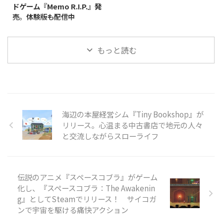
ドゲーム『Memo R.I.P.』発
ールの動きを利用しつつ、地雷を
祭りで働くことになります。しか
売。体験版も配信中
使って地形を破壊したり対戦相手
し、会場には人間だけでなく、正
を妨害したりしながらホールを進
体を隠した怪物も入り混じってお
Divine Magic Gamesが開発・販売
めていきます。最大8人でのオン
り、カメラと人形を使ってどちら
するPC（Steam）向けアクショ
ラインマルチプレイに対応してお
なのかを見分けなければなりませ
もっと読む
ンゲーム『Memo R.I.P.』が、
り、パー ...
ん。怪物には血の付いた料理を、
2026年7月7日に発売されまし
人間には普通の料理を提 ...
た。価格は885円（税込）で、日
本語表示についてはインターフェ
ース・音声・字幕のすべてに対応
しています。 本作は、一人称視
点で楽しむカードゲームです。1
海辺の本屋経営シム『Tiny Bookshop』が
人から4人でのプレイに対応し、
リリース。心温まる中古書店で地元の人々
リアルタイム音声チャットを使い
と交流しながらスローライフ
ながら対戦を進めていきます。
900以上の動的イベントと呪われ
た進行システムが用意されてお
り、ふだんはカードの駆け引きを
伝説のアニメ『スペースコブラ』がゲーム
楽しむだけのゲームに、ときお ...
化し、『スペースコブラ：The Awakenin
g』としてSteamでリリース！ サイコガ
ンで宇宙を駆ける痛快アクション