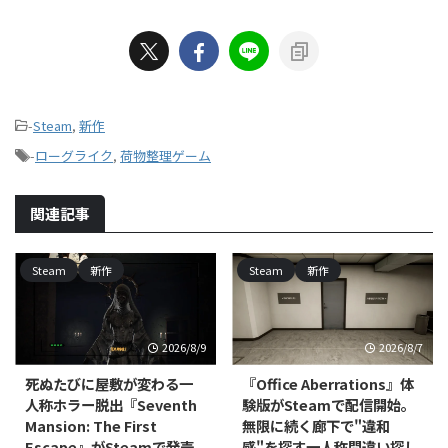
-
Steam
,
新作
-
ローグライク
,
荷物整理ゲーム
関連記事
Steam
新作
Steam
新作
2026/8/9
2026/8/7
死ぬたびに屋敷が変わる一
『Office Aberrations』体
人称ホラー脱出『Seventh
験版がSteamで配信開始。
Mansion: The First
無限に続く廊下で"違和
Escape』がSteamで発売
感"を探す一人称間違い探し