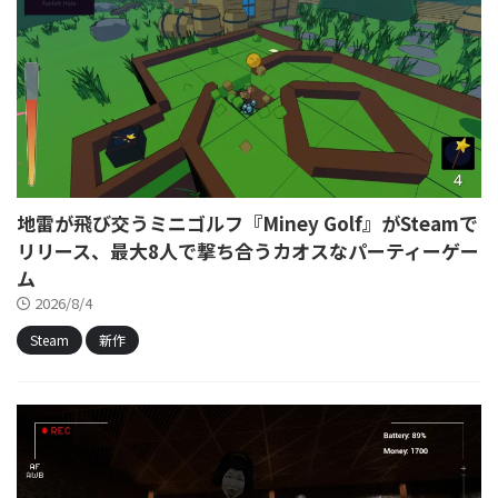
地雷が飛び交うミニゴルフ『Miney Golf』がSteamで
リリース、最大8人で撃ち合うカオスなパーティーゲー
ム
2026/8/4
Steam
新作