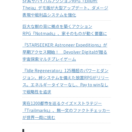
SF系サバイバルアクションRPG『Exium:
Theia』デモ版が大型アップデート、ダメージ
表現や戦利品システムを強化
巨大な獣の背に拠点を築くアクション
RPG『Notmads』、家そのものが動く要塞に
『STARSEEKER: Astroneer Expeditions』が
早期アクセス開始！ Devolver Digitalが贈る
宇宙探索マルチプレイゲーム
『Idle Regenerator』125種超のパワーとダン
ジョン、絆システムを備えた放置RPGがリリー
ス。エネルギータイマーなし、Pay to winなし
で戦略性を追求
実在1200都市を巡るクイズ×ストラテジー
『Trailmarks』、無一文のファクトチェッカー
が世界一周に挑む