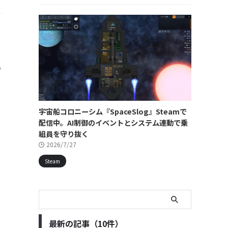
ツ
宇宙船コロニーシム『SpaceSlog』Steamで
配信中。AI制御のイベントとシステム連動で乗
組員を守り抜く
2026/7/27
Steam
最新の記事（10件）