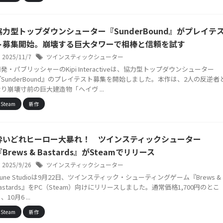
協力型トップダウンシューター『SunderBound』がプレイテ
ト募集開始。崩壊する巨大タワーで相棒と信頼を試す
2025/11/7
ツインスティックシューター
発・パブリッシャーのKipi Interactiveは、協力型トップダウンシューター
『SunderBound』のプレイテスト募集を開始しました。本作は、2人の反逆者
り崩壊寸前の巨大建造物「ヘイヴ ...
Steam
新作
酔いどれヒーロー大暴れ！ ツインスティックシューター
『Brews & Bastards』がSteamでリリース
2025/9/26
ツインスティックシューター
une Studioは9月22日、ツインスティック・シューティングゲーム『Brews &
astards』をPC（Steam）向けにリリースしました。通常価格1,700円のとこ
、10月6 ...
Steam
新作