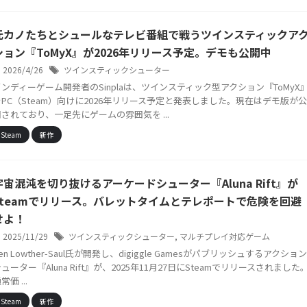
元カノたちとシュールなテレビ番組で戦うツインスティックア
ション『ToMyX』が2026年リリース予定。デモも公開中
2026/4/26
ツインスティックシューター
インディーゲーム開発者のSinplaは、ツインスティック型アクション『ToMyX
をPC（Steam）向けに2026年リリース予定と発表しました。現在はデモ版が公
開されており、一足先にゲームの雰囲気を ...
Steam
新作
宇宙混沌を切り抜けるアーケードシューター『Aluna Rift』が
Steamでリリース。バレットタイムとテレポートで危険を回避
せよ！
2025/11/29
ツインスティックシューター
,
マルチプレイ対応ゲーム
en Lowther-Saul氏が開発し、digiggle Gamesがパブリッシュするアクション
ューター『Aluna Rift』が、2025年11月27日にSteamでリリースされました
常価 ...
Steam
新作