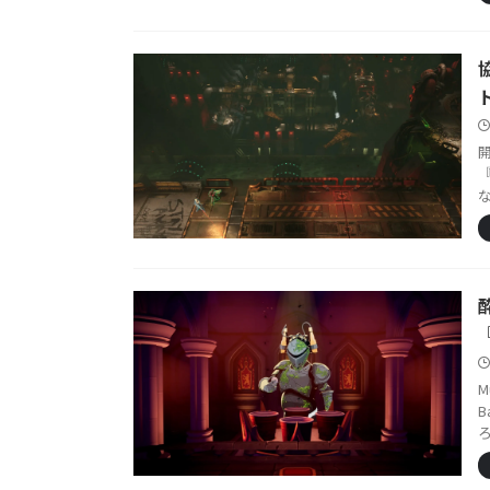
開
な
M
B
ろ