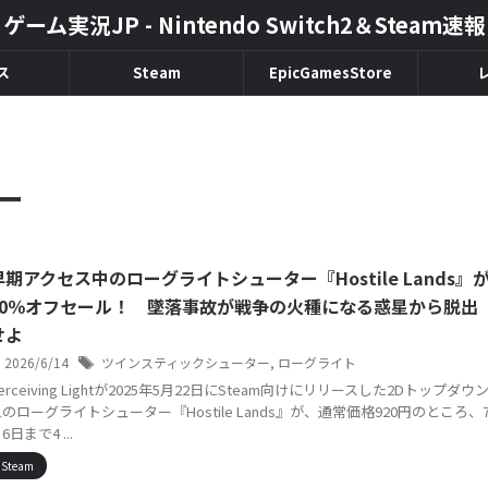
ゲーム実況JP - Nintendo Switch2＆Steam速報
ス
Steam
EpicGamesStore
ー
早期アクセス中のローグライトシューター『Hostile Lands』
40％オフセール！ 墜落事故が戦争の火種になる惑星から脱出
せよ
2026/6/14
ツインスティックシューター
,
ローグライト
erceiving Lightが2025年5月22日にSteam向けにリリースした2Dトップダウ
のローグライトシューター『Hostile Lands』が、通常価格920円のところ、
6日まで4 ...
Steam