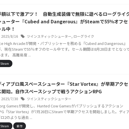
半額以下で激アツ！ 自動生成装備で無限に遊べるローグライ
シューター『Cubed and Dangerous』がSteamで55％オフセ
ール中！
2025/8/16
ツインスティックシューター
,
ローグライク
ce High Arcadeが開発・パブリッシャーを務める『Cubed and Dangerous』
が、現在Steamで55％オフのセール中です。セール期間は8月28日までとなっ
ます。 高難易度 ...
Steam
ディアブロ風スペースシューター『Star Vortex』が早期アクセ
ス開始。自作スペースシップで戦うアクションRPG
2025/7/30
ツインスティックシューター
org Gamesが開発し、Hunted Cow Gamesがパブリッシュするアクション
PG『Star Vortex』が7月28日にSteamで早期アクセスを開始しました。ディ
ロ2のような過去 ...
Steam
新作