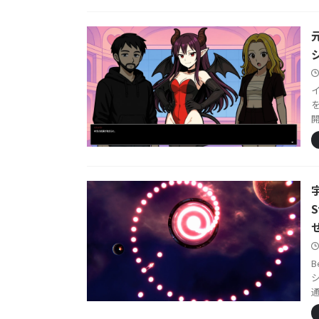
B
シ
通