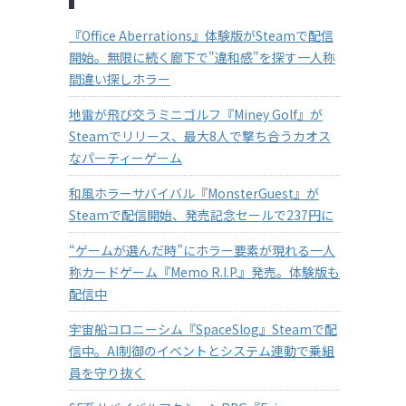
『Office Aberrations』体験版がSteamで配信
開始。無限に続く廊下で"違和感"を探す一人称
間違い探しホラー
地雷が飛び交うミニゴルフ『Miney Golf』が
Steamでリリース、最大8人で撃ち合うカオス
なパーティーゲーム
和風ホラーサバイバル『MonsterGuest』が
Steamで配信開始、発売記念セールで237円に
“ゲームが選んだ時”にホラー要素が現れる一人
称カードゲーム『Memo R.I.P.』発売。体験版も
配信中
宇宙船コロニーシム『SpaceSlog』Steamで配
信中。AI制御のイベントとシステム連動で乗組
員を守り抜く