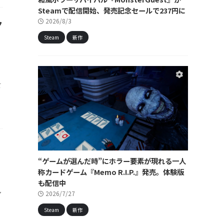
Steamで配信開始、発売記念セールで237円に
2026/8/3
ク
Steam
新作
て
“ゲームが選んだ時”にホラー要素が現れる一人
称カードゲーム『Memo R.I.P.』発売。体験版
も配信中
2026/7/27
ア
Steam
新作