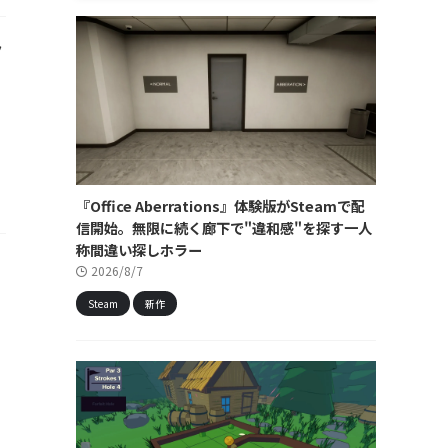
ク
』
『Office Aberrations』体験版がSteamで配
信開始。無限に続く廊下で"違和感"を探す一人
称間違い探しホラー
2026/8/7
Steam
新作
。