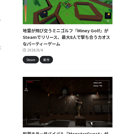
ス
地雷が飛び交うミニゴルフ『Miney Golf』が
Steamでリリース、最大8人で撃ち合うカオス
なパーティーゲーム
と
2026/8/4
Steam
新作
和風ホラーサバイバル『MonsterGuest』が