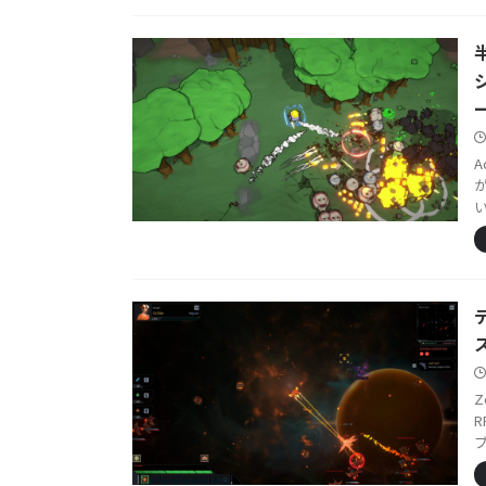
A
い
Z
R
ブ