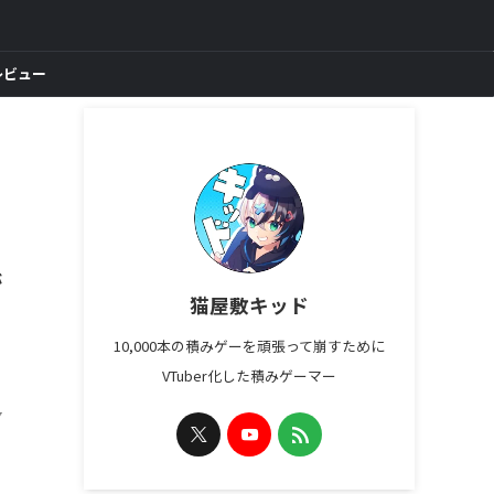
レビュー
が
猫屋敷キッド
10,000本の積みゲーを頑張って崩すために
VTuber化した積みゲーマー
ン
7