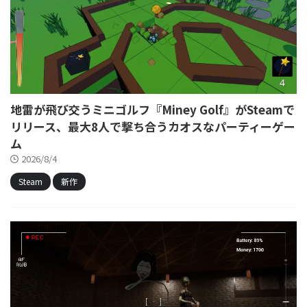
地雷が飛び交うミニゴルフ『Miney Golf』がSteamで
リリース、最大8人で撃ち合うカオスなパーティーゲー
ム
2026/8/4
Steam
新作