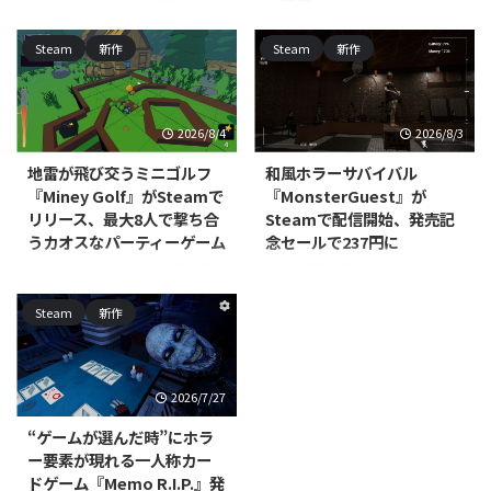
ホラー
DNAxClaud Gamesが開発・パブ
リッシングを手がける、
North Point Gamesが開発・パブ
Steam
新作
Steam
新作
PC（Steam）向け一人称心理ホ
リッシングを手がける
ラー脱出アドベンチャー
PC（Windows/Mac、Steam）向
『Seventh Mansion: The First
けカジュアル・シミュレーション
Escape』が2026年7月29日に発
『Office Aberrations』の体験版
2026/8/4
2026/8/3
売されました。価格は395円で
が配信開始されました。本編の発
す。 本作は、不気味な屋敷に閉
売時期は近日登場として案内され
地雷が飛び交うミニゴルフ
和風ホラーサバイバル
じ込められた主人公が脱出方法を
ており、正式な発売日はまだ発表
『Miney Golf』がSteamで
『MonsterGuest』が
探る、一人称視点の脱出ホラーゲ
されていません。 本作は、無限
リリース、最大8人で撃ち合
Steamで配信開始、発売記
ームです。プレイヤーはパズルを
にループするオフィスの廊下を舞
うカオスなパーティーゲーム
念セールで237円に
解きながら屋敷を探索し、徘徊す
台にした、一人称視点の間違い探
る修道女姿のクリーチャー
しゲームです。プレイヤーは周囲
RedEye Games, LLCが開発・販売
Jayが開発・販売する
「Wicked Nuns」の目を逃れて生
を細部まで観察し、通常の光景に
するPC（Steam）向けカジュア
PC（Steam）向けインディー・
存を目指します。死は単なるゲー
Steam
新作
紛れ込んだ"アベレーション（異
ルミニゴルフ戦略ゲーム『Miney
シミュレーションゲーム
ムオーバーではなく、 ...
常）"を見極めながら、唯一の脱
Golf』が、2026年7月15日にリリ
『MonsterGuest』が、2026年7月
出方法を探っていきます ...
ースされました。対応プラットフ
22日に配信開始されました。あ
ォームはWindows/Mac/Linux
わせて発売記念セールも実施され
2026/7/27
で、価格は800円です。 本作は、
ており、通常価格395円（税込）
コースの至る所に地雷を仕掛けて
のところ、8月6日まで40％オフ
“ゲームが選んだ時”にホラ
パッティングを繰り広げるミニゴ
の237円（税込）で購入できま
ー要素が現れる一人称カー
ルフです。物理演算に基づいたボ
す。 本作でプレイヤーは、村の
ドゲーム『Memo R.I.P.』発
ールの動きを利用しつつ、地雷を
祭りで働くことになります。しか