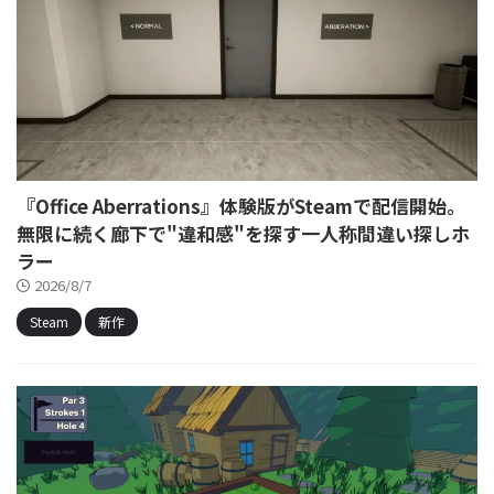
『Office Aberrations』体験版がSteamで配信開始。
無限に続く廊下で"違和感"を探す一人称間違い探しホ
ラー
2026/8/7
Steam
新作