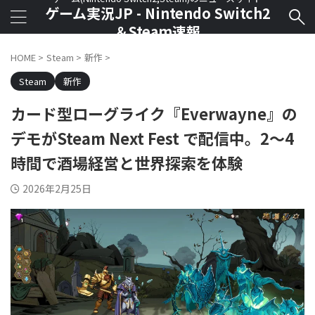
ゲーム実況JP - Nintendo Switch2
＆Steam速報
HOME
>
Steam
>
新作
>
Steam
新作
カード型ローグライク『Everwayne』の
デモがSteam Next Fest で配信中。2～4
時間で酒場経営と世界探索を体験
2026年2月25日