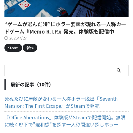
“ゲームが選んだ時”にホラー要素が現れる一人称カー
ドゲーム『Memo R.I.P.』発売。体験版も配信中
2026/7/27
Steam
新作
最新の記事（10件）
死ぬたびに屋敷が変わる一人称ホラー脱出『Seventh
Mansion: The First Escape』がSteamで発売
『Office Aberrations』体験版がSteamで配信開始。無限
に続く廊下で"違和感"を探す一人称間違い探しホラー