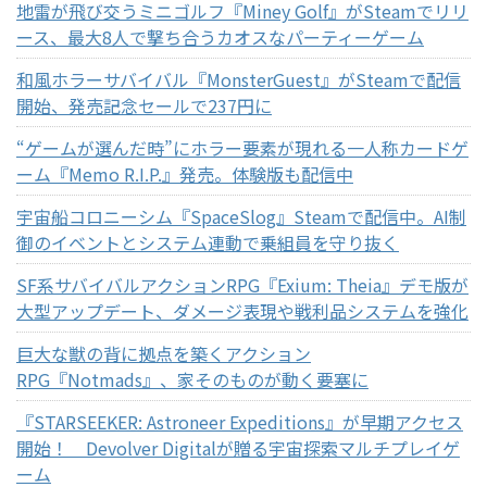
地雷が飛び交うミニゴルフ『Miney Golf』がSteamでリリ
ース、最大8人で撃ち合うカオスなパーティーゲーム
和風ホラーサバイバル『MonsterGuest』がSteamで配信
開始、発売記念セールで237円に
“ゲームが選んだ時”にホラー要素が現れる一人称カードゲ
ーム『Memo R.I.P.』発売。体験版も配信中
宇宙船コロニーシム『SpaceSlog』Steamで配信中。AI制
御のイベントとシステム連動で乗組員を守り抜く
SF系サバイバルアクションRPG『Exium: Theia』デモ版が
大型アップデート、ダメージ表現や戦利品システムを強化
巨大な獣の背に拠点を築くアクション
RPG『Notmads』、家そのものが動く要塞に
『STARSEEKER: Astroneer Expeditions』が早期アクセス
開始！ Devolver Digitalが贈る宇宙探索マルチプレイゲ
ーム