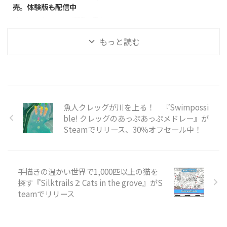
売。体験版も配信中
使って地形を破壊したり対戦相手
し、会場には人間だけでなく、正
を妨害したりしながらホールを進
体を隠した怪物も入り混じってお
Divine Magic Gamesが開発・販売
めていきます。最大8人でのオン
り、カメラと人形を使ってどちら
するPC（Steam）向けアクショ
ラインマルチプレイに対応してお
なのかを見分けなければなりませ
もっと読む
ンゲーム『Memo R.I.P.』が、
り、パー ...
ん。怪物には血の付いた料理を、
2026年7月7日に発売されまし
人間には普通の料理を提 ...
た。価格は885円（税込）で、日
本語表示についてはインターフェ
ース・音声・字幕のすべてに対応
しています。 本作は、一人称視
点で楽しむカードゲームです。1
魚人クレッグが川を上る！ 『Swimpossi
人から4人でのプレイに対応し、
ble! クレッグのあっぷあっぷメドレー』が
リアルタイム音声チャットを使い
Steamでリリース、30％オフセール中！
ながら対戦を進めていきます。
900以上の動的イベントと呪われ
た進行システムが用意されてお
り、ふだんはカードの駆け引きを
手描きの温かい世界で1,000匹以上の猫を
楽しむだけのゲームに、ときお ...
探す『Silktrails 2: Cats in the grove』がS
teamでリリース