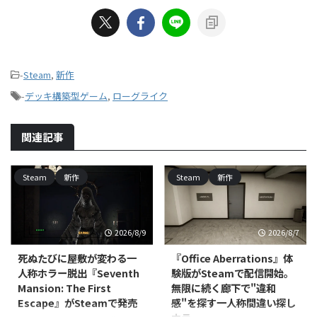
-
Steam
,
新作
-
デッキ構築型ゲーム
,
ローグライク
関連記事
Steam
新作
Steam
新作
2026/8/9
2026/8/7
死ぬたびに屋敷が変わる一
『Office Aberrations』体
人称ホラー脱出『Seventh
験版がSteamで配信開始。
Mansion: The First
無限に続く廊下で"違和
Escape』がSteamで発売
感"を探す一人称間違い探し