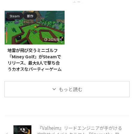
ホラー
ムの雰囲気を体験できます。 本
DNAxClaud Gamesが開発・パブ
いますが、発売時期は近日登場と
作の舞台は、ゴミであふれ消えか
リッシングを手がける、
いう段階です。 本作はレトロな
North Point Gamesが開発・パブ
Steam
新作
けている忘れられた島々です。プ
PC（Steam）向け一人称心理ホ
ゲームセンターを一から築き上げ
リッシングを手がける
レイヤーは太陽光で動く保守用ロ
ラー脱出アドベンチャー
ていく経営シミュレーショ ...
PC（Windows/Mac、Steam）向
...
『Seventh Mansion: The First
けカジュアル・シミュレーション
Escape』が2026年7月29日に発
『Office Aberrations』の体験版
2026/8/4
売されました。価格は395円で
が配信開始されました。本編の発
す。 本作は、不気味な屋敷に閉
売時期は近日登場として案内され
地雷が飛び交うミニゴルフ
じ込められた主人公が脱出方法を
ており、正式な発売日はまだ発表
『Miney Golf』がSteamで
探る、一人称視点の脱出ホラーゲ
されていません。 本作は、無限
リリース、最大8人で撃ち合
ームです。プレイヤーはパズルを
にループするオフィスの廊下を舞
うカオスなパーティーゲーム
解きながら屋敷を探索し、徘徊す
台にした、一人称視点の間違い探
る修道女姿のクリーチャー
しゲームです。プレイヤーは周囲
RedEye Games, LLCが開発・販売
「Wicked Nuns」の目を逃れて生
を細部まで観察し、通常の光景に
するPC（Steam）向けカジュア
存を目指します。死は単なるゲー
もっと読む
紛れ込んだ"アベレーション（異
ルミニゴルフ戦略ゲーム『Miney
ムオーバーではなく、 ...
常）"を見極めながら、唯一の脱
Golf』が、2026年7月15日にリリ
出方法を探っていきます ...
ースされました。対応プラットフ
ォームはWindows/Mac/Linux
で、価格は800円です。 本作は、
コースの至る所に地雷を仕掛けて
パッティングを繰り広げるミニゴ
『Valheim』リードエンジニアが手がける
ルフです。物理演算に基づいたボ