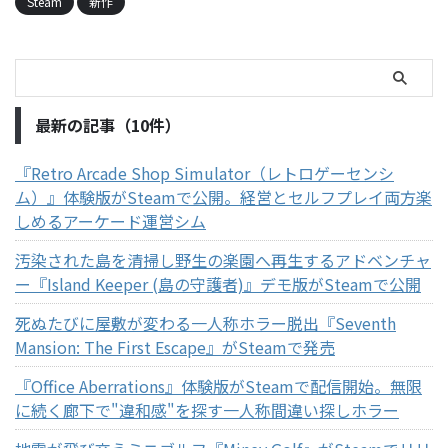
Steam
新作
最新の記事（10件）
『Retro Arcade Shop Simulator（レトロゲーセンシ
ム）』体験版がSteamで公開。経営とセルフプレイ両方楽
しめるアーケード運営シム
汚染された島を清掃し野生の楽園へ再生するアドベンチャ
ー『Island Keeper (島の守護者)』デモ版がSteamで公開
死ぬたびに屋敷が変わる一人称ホラー脱出『Seventh
Mansion: The First Escape』がSteamで発売
『Office Aberrations』体験版がSteamで配信開始。無限
に続く廊下で"違和感"を探す一人称間違い探しホラー