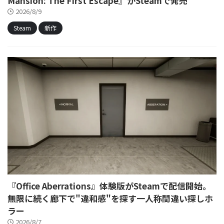
Mansion: The First Escape』がSteamで発売
2026/8/9
Steam
新作
『Office Aberrations』体験版がSteamで配信開始。
無限に続く廊下で"違和感"を探す一人称間違い探しホ
ラー
2026/8/7