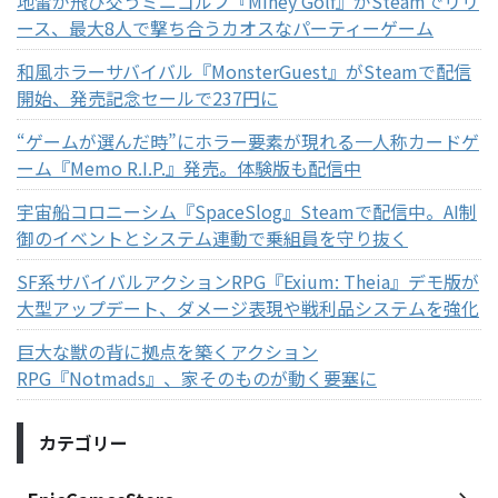
地雷が飛び交うミニゴルフ『Miney Golf』がSteamでリリ
ース、最大8人で撃ち合うカオスなパーティーゲーム
和風ホラーサバイバル『MonsterGuest』がSteamで配信
開始、発売記念セールで237円に
“ゲームが選んだ時”にホラー要素が現れる一人称カードゲ
ーム『Memo R.I.P.』発売。体験版も配信中
宇宙船コロニーシム『SpaceSlog』Steamで配信中。AI制
御のイベントとシステム連動で乗組員を守り抜く
SF系サバイバルアクションRPG『Exium: Theia』デモ版が
大型アップデート、ダメージ表現や戦利品システムを強化
巨大な獣の背に拠点を築くアクション
RPG『Notmads』、家そのものが動く要塞に
カテゴリー