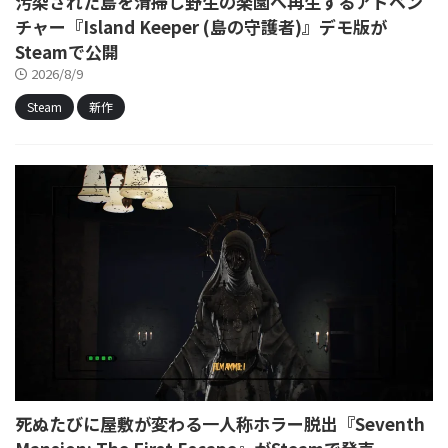
汚染された島を清掃し野生の楽園へ再生するアドベン
チャー『Island Keeper (島の守護者)』デモ版が
Steamで公開
2026/8/9
Steam
新作
死ぬたびに屋敷が変わる一人称ホラー脱出『Seventh