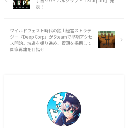
宇宙サバイバルクラフト『Starpath』発
ールの動きを利用しつつ、地雷を
表！
使って地形を破壊したり対戦相手
を妨害したりしながらホールを進
めていきます。最大8人でのオン
ラインマルチプレイに対応してお
ワイルドウェスト時代の鉱山経営ストラテ
り、パー ...
ジー『Deep Corp』がSteamで早期アクセ
ス開始。坑道を掘り進め、資源を採掘して
国家再建を目指せ