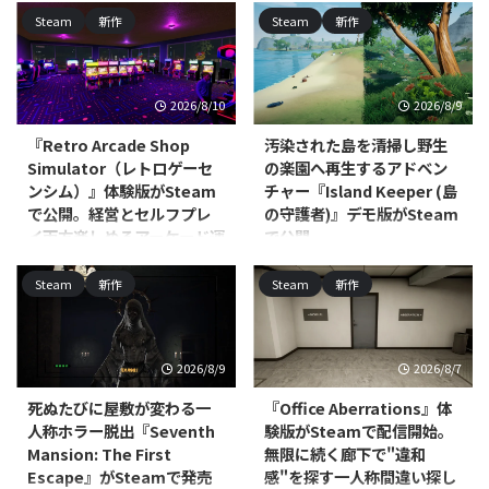
Steam
新作
Steam
新作
2026/8/10
2026/8/9
『Retro Arcade Shop
汚染された島を清掃し野生
Simulator（レトロゲーセ
の楽園へ再生するアドベン
ンシム）』体験版がSteam
チャー『Island Keeper (島
で公開。経営とセルフプレ
の守護者)』デモ版がSteam
イ両方楽しめるアーケード運
で公開
営シム
Scalise Artworksが開発し、
Steam
新作
Steam
新作
Ultimate Games S.A.および
Alt Tab Gameが開発し、Ultimate
Ultimate Publishingがパブリッシ
Publishing／Ultimate Games S.A.
ャーを務める
／PlayWay S.A.がパブリッシング
PC（Windows/Linux、Steam）
を手がけるPC（Steam）向けシ
2026/8/9
2026/8/7
向けアドベンチャー・インディ
ミュレーションゲーム『Retro
ー・シミュレーション『Island
Arcade Shop Simulator（レトロ
死ぬたびに屋敷が変わる一
『Office Aberrations』体
Keeper (島の守護者)』のデモ版が
ゲーセンシム）』の体験版が公開
人称ホラー脱出『Seventh
験版がSteamで配信開始。
公開されました。本編の発売時期
されました。対応プラットフォー
Mansion: The First
無限に続く廊下で"違和
は2026年を予定しており、発売
ムはWindowsで、本編は早期ア
Escape』がSteamで発売
感"を探す一人称間違い探し
前の段階ですが、ひと足先にゲー
クセスとしての発売が予定されて