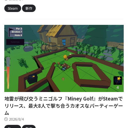
Steam
新作
地雷が飛び交うミニゴルフ『Miney Golf』がSteamで
リリース、最大8人で撃ち合うカオスなパーティーゲー
ム
2026/8/4