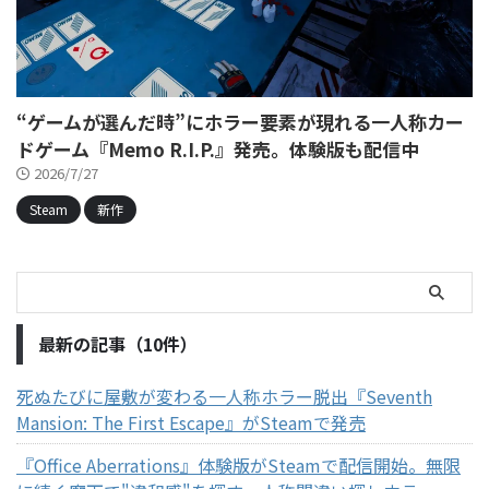
“ゲームが選んだ時”にホラー要素が現れる一人称カー
ドゲーム『Memo R.I.P.』発売。体験版も配信中
2026/7/27
Steam
新作
最新の記事（10件）
死ぬたびに屋敷が変わる一人称ホラー脱出『Seventh
Mansion: The First Escape』がSteamで発売
『Office Aberrations』体験版がSteamで配信開始。無限