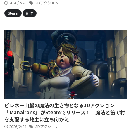
2026/2/26
3Dアクション
Steam
新作
ピレネー山脈の魔法の生き物となる3Dアクション
『Manairons』がSteamでリリース！ 魔法と笛で村
を支配する地主に立ち向かえ
2026/2/24
3Dアクション