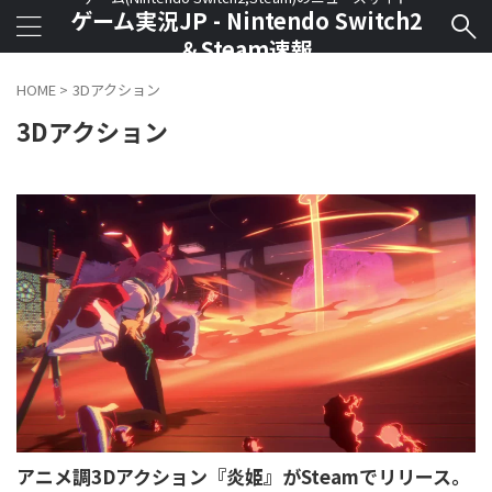
ゲーム実況JP - Nintendo Switch2
＆Steam速報
HOME
>
3Dアクション
3Dアクション
アニメ調3Dアクション『炎姫』がSteamでリリース。