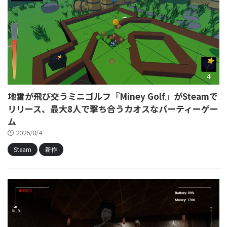
地雷が飛び交うミニゴルフ『Miney Golf』がSteamで
リリース、最大8人で撃ち合うカオスなパーティーゲー
ム
2026/8/4
Steam
新作