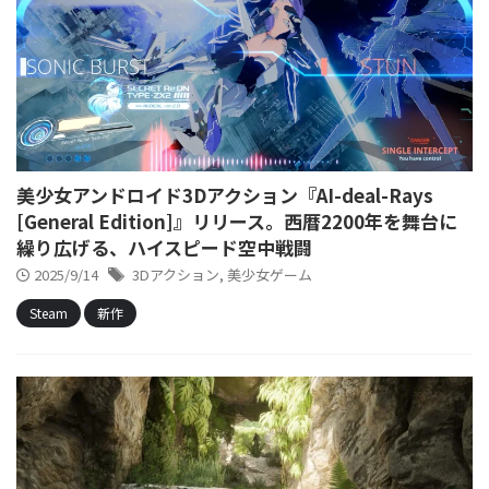
美少女アンドロイド3Dアクション『AI-deal-Rays
[General Edition]』リリース。西暦2200年を舞台に
繰り広げる、ハイスピード空中戦闘
2025/9/14
3Dアクション
,
美少女ゲーム
Steam
新作