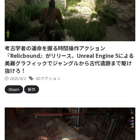
考古学者の運命を握る時間操作アクション
『Relicbound』がリリース。Unreal Engine 5による
美麗グラフィックでジャングルから古代遺跡まで駆け
抜けろ！
2025/8/2
3Dアクション
Steam
新作