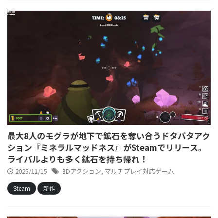
最大8人のモグラが地下で鉱石を奪い合うドタバタアク
ション『ミネラルマッドネス』がSteamでリリース。
ライバルよりも多く鉱石を持ち帰れ！
2025/11/15
3Dアクション
,
マルチプレイ対応ゲーム
Steam
新作