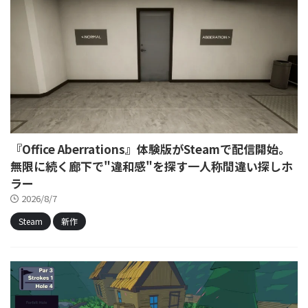
『Office Aberrations』体験版がSteamで配信開始。
無限に続く廊下で"違和感"を探す一人称間違い探しホ
ラー
2026/8/7
Steam
新作