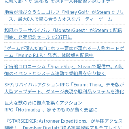
に続く廊下で"違和感"を探す一人称間違い探しホラー
地雷が飛び交うミニゴルフ『Miney Golf』がSteamでリリ
ース、最大8人で撃ち合うカオスなパーティーゲーム
和風ホラーサバイバル『MonsterGuest』がSteamで配信
開始、発売記念セールで237円に
“ゲームが選んだ時”にホラー要素が現れる一人称カードゲ
ーム『Memo R.I.P.』発売。体験版も配信中
宇宙船コロニーシム『SpaceSlog』Steamで配信中。AI制
御のイベントとシステム連動で乗組員を守り抜く
SF系サバイバルアクションRPG『Exium: Theia』デモ版が
大型アップデート、ダメージ表現や戦利品システムを強化
巨大な獣の背に拠点を築くアクション
RPG『Notmads』、家そのものが動く要塞に
『STARSEEKER: Astroneer Expeditions』が早期アクセス
開始！ Devolver Digitalが贈る宇宙探索マルチプレイゲ