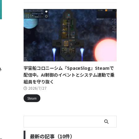
宇宙船コロニーシム『SpaceSlog』Steamで
ひ
配信中。AI制御のイベントとシステム連動で乗
組員を守り抜く
2026/7/27
Steam
最新の記事（10件）