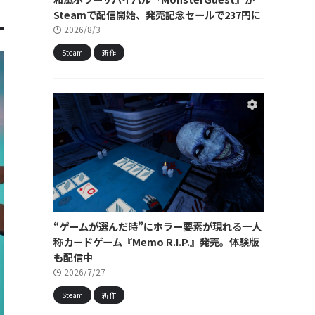
Steamで配信開始、発売記念セールで237円に
2026/8/3
Steam
新作
“ゲームが選んだ時”にホラー要素が現れる一人
称カードゲーム『Memo R.I.P.』発売。体験版
も配信中
2026/7/27
Steam
新作