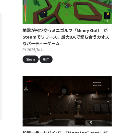
地雷が飛び交うミニゴルフ『Miney Golf』が
Steamでリリース、最大8人で撃ち合うカオス
なパーティーゲーム
2026/8/4
Steam
新作
和風ホラーサバイバル『MonsterGuest』が