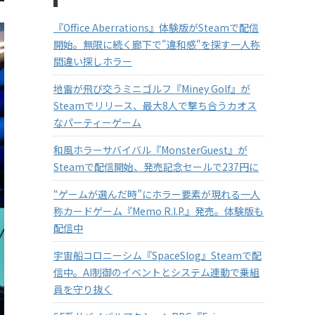
『Office Aberrations』体験版がSteamで配信
開始。無限に続く廊下で"違和感"を探す一人称
間違い探しホラー
地雷が飛び交うミニゴルフ『Miney Golf』が
Steamでリリース、最大8人で撃ち合うカオス
なパーティーゲーム
和風ホラーサバイバル『MonsterGuest』が
Steamで配信開始、発売記念セールで237円に
“ゲームが選んだ時”にホラー要素が現れる一人
称カードゲーム『Memo R.I.P.』発売。体験版も
配信中
宇宙船コロニーシム『SpaceSlog』Steamで配
信中。AI制御のイベントとシステム連動で乗組
員を守り抜く