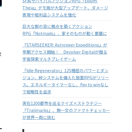
SF系サバイバルアクションRPG『Exium:
Theia』デモ版が大型アップデート、ダメージ
表現や戦利品システムを強化
巨大な獣の背に拠点を築くアクション
RPG『Notmads』、家そのものが動く要塞に
『STARSEEKER: Astroneer Expeditions』が
早期アクセス開始！ Devolver Digitalが贈る
奪
宇宙探索マルチプレイゲーム
『Idle Regenerator』125種超のパワーとダン
ジョン、絆システムを備えた放置RPGがリリー
ス。エネルギータイマーなし、Pay to winなし
で戦略性を追求
実在1200都市を巡るクイズ×ストラテジー
『Trailmarks』、無一文のファクトチェッカー
が世界一周に挑む