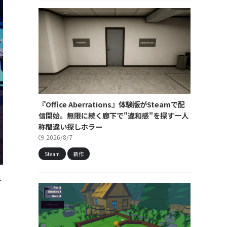
『Office Aberrations』体験版がSteamで配
信開始。無限に続く廊下で"違和感"を探す一人
称間違い探しホラー
2026/8/7
Steam
新作
け