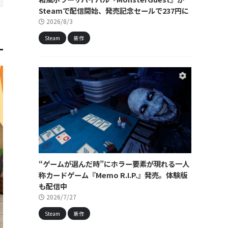
Steamで配信開始、発売記念セールで237円に
2026/8/3
Steam
新作
“ゲームが選んだ時”にホラー要素が現れる一人
称カードゲーム『Memo R.I.P.』発売。体験版
も配信中
2026/7/27
Steam
新作