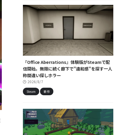
『Office Aberrations』体験版がSteamで配
信開始。無限に続く廊下で"違和感"を探す一人
称間違い探しホラー
2026/8/7
Steam
新作
ま