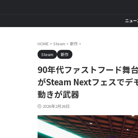
ニュー
HOME
>
Steam
>
新作
>
Steam
新作
90年代ファストフード舞台
がSteam Nextフェ
動きが武器
2026年2月26日