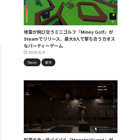
測
地雷が飛び交うミニゴルフ『Miney Golf』が
Steamでリリース、最大8人で撃ち合うカオス
なパーティーゲーム
2026/8/4
Steam
新作
和風ホラーサバイバル『MonsterGuest』が