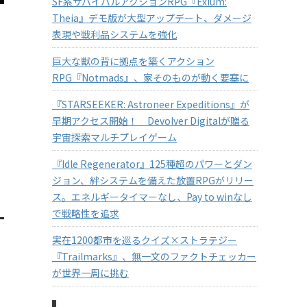
SF系サバイバルアクションRPG『Exium:
Theia』デモ版が大型アップデート、ダメージ
表現や戦利品システムを強化
巨大な獣の背に拠点を築くアクション
RPG『Notmads』、家そのものが動く要塞に
『STARSEEKER: Astroneer Expeditions』が
早期アクセス開始！ Devolver Digitalが贈る
宇宙探索マルチプレイゲーム
『Idle Regenerator』125種超のパワーとダン
ジョン、絆システムを備えた放置RPGがリリー
ス。エネルギータイマーなし、Pay to winなし
で戦略性を追求
実在1200都市を巡るクイズ×ストラテジー
『Trailmarks』、無一文のファクトチェッカー
が世界一周に挑む