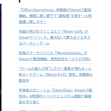
『Office Aberrations』体験版がSteamで配信
開始。無限に続く廊下で"違和感"を探す一人称
間違い探しホラー
地雷が飛び交うミニゴルフ『Miney Golf』が
Steamでリリース、最大8人で撃ち合うカオス
なパーティーゲーム
和風ホラーサバイバル『MonsterGuest』が
Steamで配信開始、発売記念セールで237円に
“ゲームが選んだ時”にホラー要素が現れる一人
称カードゲーム『Memo R.I.P.』発売。体験版も
配信中
宇宙船コロニーシム『SpaceSlog』Steamで配
信中。AI制御のイベントとシステム連動で乗組
員を守り抜く