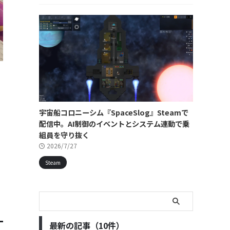
宇宙船コロニーシム『SpaceSlog』Steamで
配信中。AI制御のイベントとシステム連動で乗
組員を守り抜く
2026/7/27
Steam
最新の記事（10件）