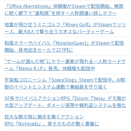
『Office Aberrations』体験版がSteamで配信開始。無限
に続く廊下で"違和感"を探す一人称間違い探しホラー
地雷が飛び交うミニゴルフ『Miney Golf』がSteamでリリ
ース、最大8人で撃ち合うカオスなパーティーゲーム
和風ホラーサバイバル『MonsterGuest』がSteamで配信
開始、発売記念セールで237円に
“ゲームが選んだ時”にホラー要素が現れる一人称カードゲ
ーム『Memo R.I.P.』発売。体験版も配信中
宇宙船コロニーシム『SpaceSlog』Steamで配信中。AI制
御のイベントとシステム連動で乗組員を守り抜く
SF系サバイバルアクションRPG『Exium: Theia』デモ版が
大型アップデート、ダメージ表現や戦利品システムを強化
巨大な獣の背に拠点を築くアクション
RPG『Notmads』、家そのものが動く要塞に