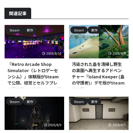
関連記事
Steam
新作
Steam
新作
2026/8/10
2026/8/9
『Retro Arcade Shop
汚染された島を清掃し野生
Simulator（レトロゲーセ
の楽園へ再生するアドベン
ンシム）』体験版がSteam
チャー『Island Keeper (島
で公開。経営とセルフプレ
の守護者)』デモ版がSteam
イ両方楽しめるアーケード運
で公開
営シム
Scalise Artworksが開発し、
Steam
新作
Steam
新作
Ultimate Games S.A.および
Alt Tab Gameが開発し、Ultimate
Ultimate Publishingがパブリッシ
Publishing／Ultimate Games S.A.
ャーを務める
／PlayWay S.A.がパブリッシング
PC（Windows/Linux、Steam）
を手がけるPC（Steam）向けシ
2026/8/9
2026/8/7
向けアドベンチャー・インディ
ミュレーションゲーム『Retro
ー・シミュレーション『Island
Arcade Shop Simulator（レトロ