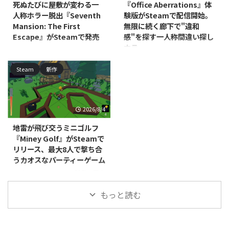
死ぬたびに屋敷が変わる一
『Office Aberrations』体
Keeper (島の守護者)』のデモ版が
ゲーセンシム）』の体験版が公開
人称ホラー脱出『Seventh
験版がSteamで配信開始。
公開されました。本編の発売時期
されました。対応プラットフォー
Mansion: The First
無限に続く廊下で"違和
は2026年を予定しており、発売
ムはWindowsで、本編は早期ア
Escape』がSteamで発売
感"を探す一人称間違い探し
前の段階ですが、ひと足先にゲー
クセスとしての発売が予定されて
ホラー
ムの雰囲気を体験できます。 本
DNAxClaud Gamesが開発・パブ
いますが、発売時期は近日登場と
作の舞台は、ゴミであふれ消えか
リッシングを手がける、
いう段階です。 本作はレトロな
North Point Gamesが開発・パブ
Steam
新作
けている忘れられた島々です。プ
PC（Steam）向け一人称心理ホ
ゲームセンターを一から築き上げ
リッシングを手がける
レイヤーは太陽光で動く保守用ロ
ラー脱出アドベンチャー
ていく経営シミュレーショ ...
PC（Windows/Mac、Steam）向
...
『Seventh Mansion: The First
けカジュアル・シミュレーション
Escape』が2026年7月29日に発
『Office Aberrations』の体験版
2026/8/4
売されました。価格は395円で
が配信開始されました。本編の発
す。 本作は、不気味な屋敷に閉
売時期は近日登場として案内され
地雷が飛び交うミニゴルフ
じ込められた主人公が脱出方法を
ており、正式な発売日はまだ発表
『Miney Golf』がSteamで
探る、一人称視点の脱出ホラーゲ
されていません。 本作は、無限
リリース、最大8人で撃ち合
ームです。プレイヤーはパズルを
にループするオフィスの廊下を舞
うカオスなパーティーゲーム
解きながら屋敷を探索し、徘徊す
台にした、一人称視点の間違い探
る修道女姿のクリーチャー
しゲームです。プレイヤーは周囲
RedEye Games, LLCが開発・販売
「Wicked Nuns」の目を逃れて生
を細部まで観察し、通常の光景に
するPC（Steam）向けカジュア
存を目指します。死は単なるゲー
もっと読む
紛れ込んだ"アベレーション（異
ルミニゴルフ戦略ゲーム『Miney
ムオーバーではなく、 ...
常）"を見極めながら、唯一の脱
Golf』が、2026年7月15日にリリ
出方法を探っていきます ...
ースされました。対応プラットフ
ォームはWindows/Mac/Linux