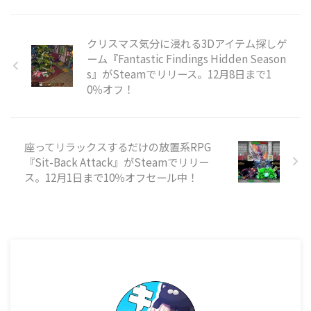
で、価格は800円です。 本作は、
コースの至る所に地雷を仕掛けて
パッティングを繰り広げるミニゴ
クリスマス気分に浸れる3Dアイテム探しゲ
ルフです。物理演算に基づいたボ
ーム『Fantastic Findings Hidden Season
ールの動きを利用しつつ、地雷を
s』がSteamでリリース。12月8日まで1
使って地形を破壊したり対戦相手
0％オフ！
を妨害したりしながらホールを進
めていきます。最大8人でのオン
ラインマルチプレイに対応してお
り、パー ...
座ってリラックスするだけの放置系RPG
『Sit-Back Attack』がSteamでリリー
ス。12月1日まで10％オフセール中！