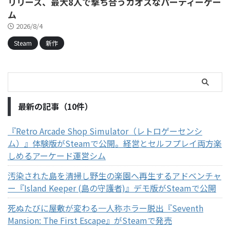
リリース、最大8人で撃ち合うカオスなパーティーゲー
ム
2026/8/4
Steam
新作
最新の記事（10件）
『Retro Arcade Shop Simulator（レトロゲーセンシ
ム）』体験版がSteamで公開。経営とセルフプレイ両方楽
しめるアーケード運営シム
汚染された島を清掃し野生の楽園へ再生するアドベンチャ
ー『Island Keeper (島の守護者)』デモ版がSteamで公開
死ぬたびに屋敷が変わる一人称ホラー脱出『Seventh
Mansion: The First Escape』がSteamで発売