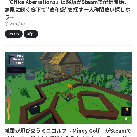
『Office Aberrations』体験版がSteamで配信開始。
無限に続く廊下で"違和感"を探す一人称間違い探しホ
ラー
2026/8/7
Steam
新作
地雷が飛び交うミニゴルフ『Miney Golf』がSteamで