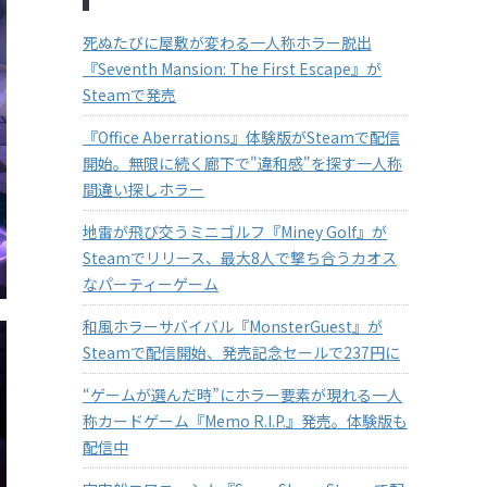
死ぬたびに屋敷が変わる一人称ホラー脱出
『Seventh Mansion: The First Escape』が
Steamで発売
『Office Aberrations』体験版がSteamで配信
開始。無限に続く廊下で"違和感"を探す一人称
間違い探しホラー
地雷が飛び交うミニゴルフ『Miney Golf』が
Steamでリリース、最大8人で撃ち合うカオス
なパーティーゲーム
和風ホラーサバイバル『MonsterGuest』が
Steamで配信開始、発売記念セールで237円に
“ゲームが選んだ時”にホラー要素が現れる一人
称カードゲーム『Memo R.I.P.』発売。体験版も
配信中