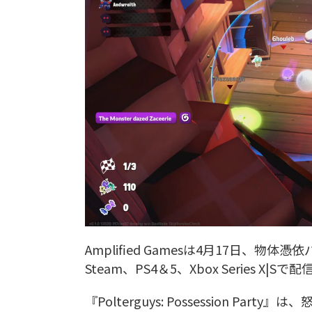
Amplified Gamesは4月17日、物体憑依パー
Steam、PS4＆5、Xbox Series X|
『Polterguys: Possession 