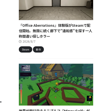
『Office Aberrations』体験版がSteamで配
信開始。無限に続く廊下で"違和感"を探す一人
称間違い探しホラー
2026/8/7
Steam
新作
地雷が飛び交うミニゴルフ『Miney Golf』が