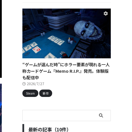
“ゲームが選んだ時”にホラー要素が現れる一人
称カードゲーム『Memo R.I.P.』発売。体験版
も配信中
2026/7/27
Steam
新作
最新の記事（10件）