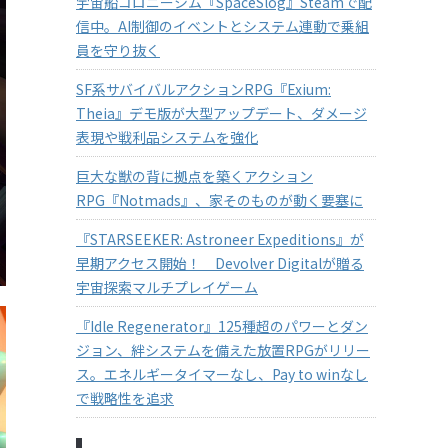
宇宙船コロニーシム『SpaceSlog』Steamで配
信中。AI制御のイベントとシステム連動で乗組
員を守り抜く
SF系サバイバルアクションRPG『Exium:
Theia』デモ版が大型アップデート、ダメージ
表現や戦利品システムを強化
巨大な獣の背に拠点を築くアクション
RPG『Notmads』、家そのものが動く要塞に
『STARSEEKER: Astroneer Expeditions』が
早期アクセス開始！ Devolver Digitalが贈る
宇宙探索マルチプレイゲーム
『Idle Regenerator』125種超のパワーとダン
ジョン、絆システムを備えた放置RPGがリリー
ス。エネルギータイマーなし、Pay to winなし
で戦略性を追求