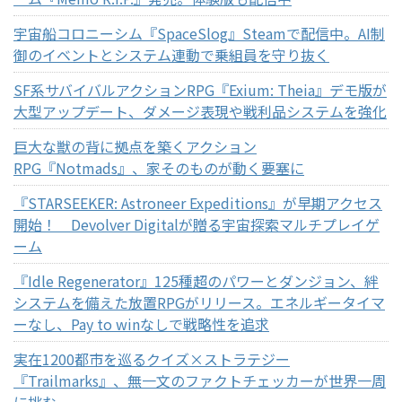
宇宙船コロニーシム『SpaceSlog』Steamで配信中。AI制
御のイベントとシステム連動で乗組員を守り抜く
SF系サバイバルアクションRPG『Exium: Theia』デモ版が
大型アップデート、ダメージ表現や戦利品システムを強化
巨大な獣の背に拠点を築くアクション
RPG『Notmads』、家そのものが動く要塞に
『STARSEEKER: Astroneer Expeditions』が早期アクセス
開始！ Devolver Digitalが贈る宇宙探索マルチプレイゲ
ーム
『Idle Regenerator』125種超のパワーとダンジョン、絆
システムを備えた放置RPGがリリース。エネルギータイマ
ーなし、Pay to winなしで戦略性を追求
実在1200都市を巡るクイズ×ストラテジー
『Trailmarks』、無一文のファクトチェッカーが世界一周
に挑む