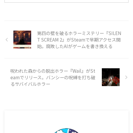
ュレーター『SpaceSlog』を
人間には普通の料理を提 ...
PC（Windows/Linux、Steam）
向けにリリースしました。ジャン
ルはインディー、シミュレーショ
ン、ストラテジーで、早期アクセ
スとして展開されています。価格
第四の壁を破るホラーミステリー『SILEN
は3,150円（税込）です。 本作は
T SCREAM 2』がSteamで早期アクセス開
『Rimworld』『Starship
始。腐敗したAIがゲームを書き換える
Theory』『Dwarf Fortress』『X-
COM』といった作品や、
『Firefly』『Battlestar
Galactica』『Starg ...
呪われた森からの脱出ホラー『Wail』がSt
eamでリリース。バンシーの呪縛を打ち破
るサバイバルホラー