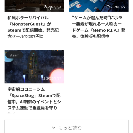
ォームはWindows/Mac/Linux
『Office Aberrations』の体験版
2026/8/3
2026/7/27
で、価格は800円です。 本作は、
が配信開始されました。本編の発
コースの至る所に地雷を仕掛けて
売時期は近日登場として案内され
和風ホラーサバイバル
“ゲームが選んだ時”にホラ
パッティングを繰り広げるミニゴ
ており、正式な発売日はまだ発表
『MonsterGuest』が
ー要素が現れる一人称カー
ルフです。物理演算に基づいたボ
されていません。 本作は、無限
Steamで配信開始、発売記
ドゲーム『Memo R.I.P.』発
ールの動きを利用しつつ、地雷を
にループするオフィスの廊下を舞
念セールで237円に
売。体験版も配信中
使って地形を破壊したり対戦相手
台にした、一人称視点の間違い探
を妨害したりしながらホールを進
しゲームです。プレイヤーは周囲
Jayが開発・販売する
Divine Magic Gamesが開発・販売
めていきます。最大8人でのオン
を細部まで観察し、通常の光景に
PC（Steam）向けインディー・
するPC（Steam）向けアクショ
ラインマルチプレイに対応してお
Steam
紛れ込んだ"アベレーション（異
シミュレーションゲーム
ンゲーム『Memo R.I.P.』が、
り、パー ...
常）"を見極めながら、唯一の脱
『MonsterGuest』が、2026年7月
2026年7月7日に発売されまし
出方法を探っていきます ...
22日に配信開始されました。あ
た。価格は885円（税込）で、日
わせて発売記念セールも実施され
本語表示についてはインターフェ
2026/7/27
ており、通常価格395円（税込）
ース・音声・字幕のすべてに対応
のところ、8月6日まで40％オフ
しています。 本作は、一人称視
宇宙船コロニーシム
の237円（税込）で購入できま
点で楽しむカードゲームです。1
『SpaceSlog』Steamで配
す。 本作でプレイヤーは、村の
人から4人でのプレイに対応し、
信中。AI制御のイベントとシ
祭りで働くことになります。しか
リアルタイム音声チャットを使い
ステム連動で乗組員を守り
し、会場には人間だけでなく、正
ながら対戦を進めていきます。
抜く
体を隠した怪物も入り混じってお
900以上の動的イベントと呪われ
り、カメラと人形を使ってどちら
た進行システムが用意されてお
Produno Games Studiosは2026
なのかを見分けなければなりませ
り、ふだんはカードの駆け引きを
もっと読む
年4月17日、宇宙船コロニーシミ
ん。怪物には血の付いた料理を、
楽しむだけのゲームに、ときお ...