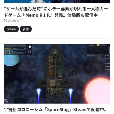
“ゲームが選んだ時”にホラー要素が現れる一人称カー
ドゲーム『Memo R.I.P.』発売。体験版も配信中
2026/7/27
Steam
新作
宇宙船コロニーシム『SpaceSlog』Steamで配信中。