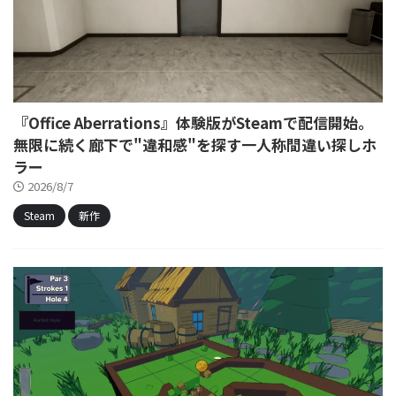
『Office Aberrations』体験版がSteamで配信開始。
無限に続く廊下で"違和感"を探す一人称間違い探しホ
ラー
2026/8/7
Steam
新作