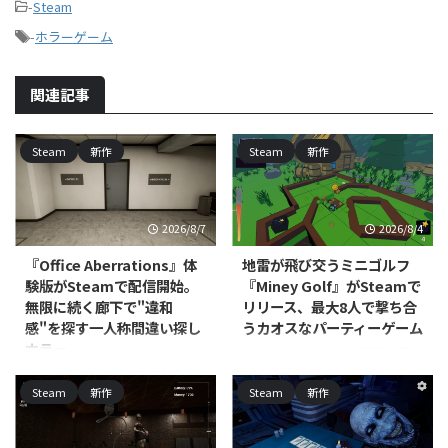
-
Steam
-
ホラーゲーム
関連記事
Steam
新作
Steam
新作
2026/8/7
2026/8/4
『Office Aberrations』体
地雷が飛び交うミニゴルフ
験版がSteamで配信開始。
『Miney Golf』がSteamで
無限に続く廊下で"違和
リリース、最大8人で撃ち合
感"を探す一人称間違い探し
うカオスなパーティーゲーム
ホラー
RedEye Games, LLCが開発・販売
するPC（Steam）向けカジュア
North Point Gamesが開発・パブ
Steam
新作
Steam
新作
ルミニゴルフ戦略ゲーム『Miney
リッシングを手がける
Golf』が、2026年7月15日にリリ
PC（Windows/Mac、Steam）向
ースされました。対応プラットフ
けカジュアル・シミュレーション