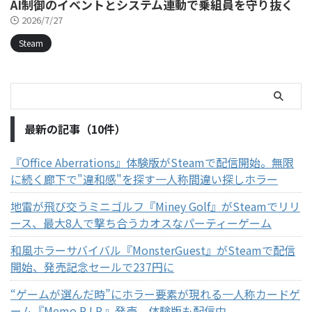
AI制御のイベントとシステム連動で乗組員を守り抜く
2026/7/27
Steam
最新の記事（10件）
『Office Aberrations』体験版がSteamで配信開始。無限
に続く廊下で"違和感"を探す一人称間違い探しホラー
地雷が飛び交うミニゴルフ『Miney Golf』がSteamでリリ
ース、最大8人で撃ち合うカオスなパーティーゲーム
和風ホラーサバイバル『MonsterGuest』がSteamで配信
開始、発売記念セールで237円に
“ゲームが選んだ時”にホラー要素が現れる一人称カードゲ
ーム『Memo R.I.P.』発売。体験版も配信中