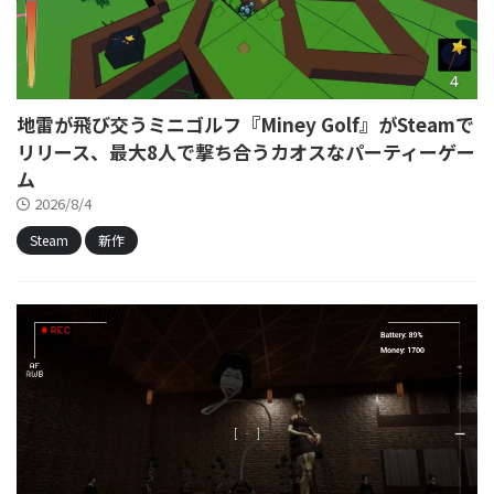
地雷が飛び交うミニゴルフ『Miney Golf』がSteamで
リリース、最大8人で撃ち合うカオスなパーティーゲー
ム
2026/8/4
Steam
新作