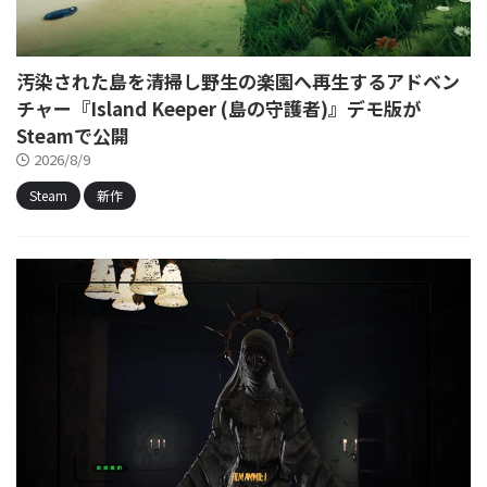
汚染された島を清掃し野生の楽園へ再生するアドベン
チャー『Island Keeper (島の守護者)』デモ版が
Steamで公開
2026/8/9
Steam
新作