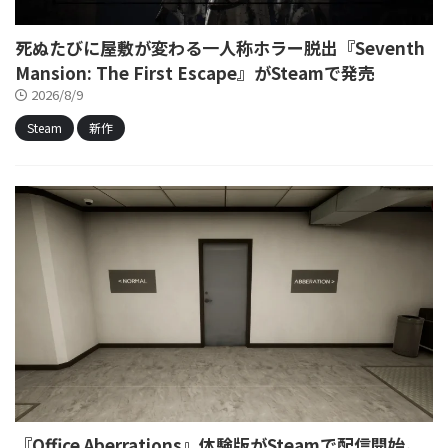
死ぬたびに屋敷が変わる一人称ホラー脱出『Seventh
Mansion: The First Escape』がSteamで発売
2026/8/9
Steam
新作
『Office Aberrations』体験版がSteamで配信開始。