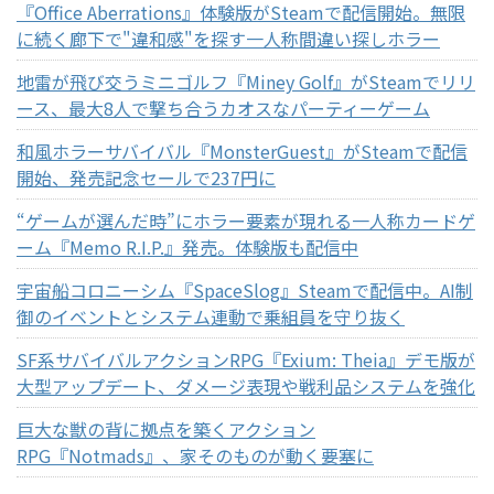
『Office Aberrations』体験版がSteamで配信開始。無限
に続く廊下で"違和感"を探す一人称間違い探しホラー
地雷が飛び交うミニゴルフ『Miney Golf』がSteamでリリ
ース、最大8人で撃ち合うカオスなパーティーゲーム
和風ホラーサバイバル『MonsterGuest』がSteamで配信
開始、発売記念セールで237円に
“ゲームが選んだ時”にホラー要素が現れる一人称カードゲ
ーム『Memo R.I.P.』発売。体験版も配信中
宇宙船コロニーシム『SpaceSlog』Steamで配信中。AI制
御のイベントとシステム連動で乗組員を守り抜く
SF系サバイバルアクションRPG『Exium: Theia』デモ版が
大型アップデート、ダメージ表現や戦利品システムを強化
巨大な獣の背に拠点を築くアクション
RPG『Notmads』、家そのものが動く要塞に