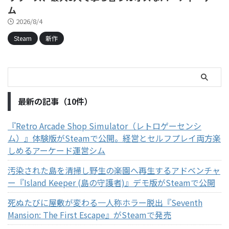
ム
2026/8/4
Steam
新作
最新の記事（10件）
『Retro Arcade Shop Simulator（レトロゲーセンシ
ム）』体験版がSteamで公開。経営とセルフプレイ両方楽
しめるアーケード運営シム
汚染された島を清掃し野生の楽園へ再生するアドベンチャ
ー『Island Keeper (島の守護者)』デモ版がSteamで公開
死ぬたびに屋敷が変わる一人称ホラー脱出『Seventh
Mansion: The First Escape』がSteamで発売