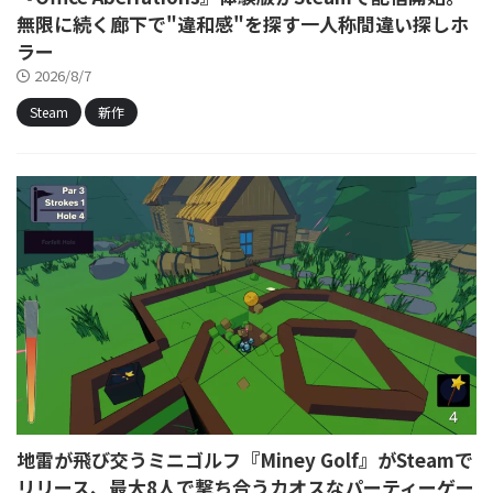
無限に続く廊下で"違和感"を探す一人称間違い探しホ
ラー
2026/8/7
Steam
新作
地雷が飛び交うミニゴルフ『Miney Golf』がSteamで
リリース、最大8人で撃ち合うカオスなパーティーゲー