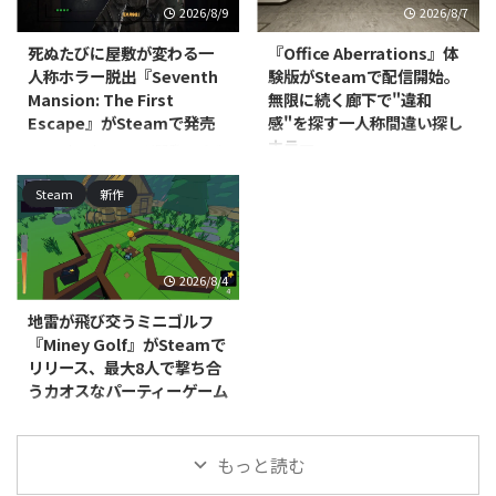
2026/8/9
2026/8/7
向けアドベンチャー・インディ
ミュレーションゲーム『Retro
ー・シミュレーション『Island
Arcade Shop Simulator（レトロ
死ぬたびに屋敷が変わる一
『Office Aberrations』体
Keeper (島の守護者)』のデモ版が
ゲーセンシム）』の体験版が公開
人称ホラー脱出『Seventh
験版がSteamで配信開始。
公開されました。本編の発売時期
されました。対応プラットフォー
Mansion: The First
無限に続く廊下で"違和
は2026年を予定しており、発売
ムはWindowsで、本編は早期ア
Escape』がSteamで発売
感"を探す一人称間違い探し
前の段階ですが、ひと足先にゲー
クセスとしての発売が予定されて
ホラー
ムの雰囲気を体験できます。 本
DNAxClaud Gamesが開発・パブ
いますが、発売時期は近日登場と
作の舞台は、ゴミであふれ消えか
リッシングを手がける、
いう段階です。 本作はレトロな
North Point Gamesが開発・パブ
Steam
新作
けている忘れられた島々です。プ
PC（Steam）向け一人称心理ホ
ゲームセンターを一から築き上げ
リッシングを手がける
レイヤーは太陽光で動く保守用ロ
ラー脱出アドベンチャー
ていく経営シミュレーショ ...
PC（Windows/Mac、Steam）向
...
『Seventh Mansion: The First
けカジュアル・シミュレーション
Escape』が2026年7月29日に発
『Office Aberrations』の体験版
2026/8/4
売されました。価格は395円で
が配信開始されました。本編の発
す。 本作は、不気味な屋敷に閉
売時期は近日登場として案内され
地雷が飛び交うミニゴルフ
じ込められた主人公が脱出方法を
ており、正式な発売日はまだ発表
『Miney Golf』がSteamで
探る、一人称視点の脱出ホラーゲ
されていません。 本作は、無限
リリース、最大8人で撃ち合
ームです。プレイヤーはパズルを
にループするオフィスの廊下を舞
うカオスなパーティーゲーム
解きながら屋敷を探索し、徘徊す
台にした、一人称視点の間違い探
る修道女姿のクリーチャー
しゲームです。プレイヤーは周囲
RedEye Games, LLCが開発・販売
「Wicked Nuns」の目を逃れて生
を細部まで観察し、通常の光景に
するPC（Steam）向けカジュア
存を目指します。死は単なるゲー
もっと読む
紛れ込んだ"アベレーション（異
ルミニゴルフ戦略ゲーム『Miney
ムオーバーではなく、 ...
常）"を見極めながら、唯一の脱
Golf』が、2026年7月15日にリリ