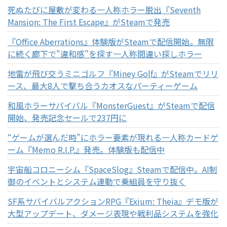
死ぬたびに屋敷が変わる一人称ホラー脱出『Seventh
Mansion: The First Escape』がSteamで発売
『Office Aberrations』体験版がSteamで配信開始。無限
に続く廊下で"違和感"を探す一人称間違い探しホラー
地雷が飛び交うミニゴルフ『Miney Golf』がSteamでリリ
ース、最大8人で撃ち合うカオスなパーティーゲーム
和風ホラーサバイバル『MonsterGuest』がSteamで配信
開始、発売記念セールで237円に
“ゲームが選んだ時”にホラー要素が現れる一人称カードゲ
ーム『Memo R.I.P.』発売。体験版も配信中
宇宙船コロニーシム『SpaceSlog』Steamで配信中。AI制
御のイベントとシステム連動で乗組員を守り抜く
SF系サバイバルアクションRPG『Exium: Theia』デモ版が
大型アップデート、ダメージ表現や戦利品システムを強化