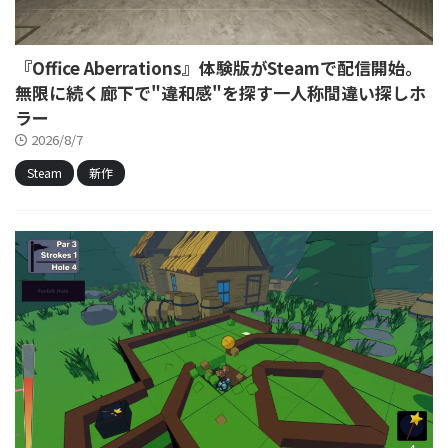
『Office Aberrations』体験版がSteamで配信開始。
無限に続く廊下で"違和感"を探す一人称間違い探しホ
ラー
2026/8/7
Steam
新作