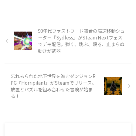
出方法を探っていきます ...
ースされました。対応プラットフ
ォームはWindows/Mac/Linux
で、価格は800円です。 本作は、
コースの至る所に地雷を仕掛けて
パッティングを繰り広げるミニゴ
90年代ファストフード舞台の高速移動シュ
ルフです。物理演算に基づいたボ
ーター『Sydless』がSteam Nextフェス
ールの動きを利用しつつ、地雷を
でデモ配信。弾く、跳ぶ、殴る、止まらぬ
使って地形を破壊したり対戦相手
動きが武器
を妨害したりしながらホールを進
めていきます。最大8人でのオン
ラインマルチプレイに対応してお
り、パー ...
忘れ去られた地下世界を進むダンジョンR
PG『Horripilant』がSteamでリリース。
放置とパズルを組み合わせた冒険が始ま
る！