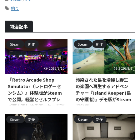
-
釣り
関連記事
Steam
新作
Steam
新作
2026/8/10
2026/8/9
『Retro Arcade Shop
汚染された島を清掃し野生
Simulator（レトロゲーセ
の楽園へ再生するアドベン
ンシム）』体験版がSteam
チャー『Island Keeper (島
で公開。経営とセルフプレ
の守護者)』デモ版がSteam
イ両方楽しめるアーケード運
で公開
営シム
Scalise Artworksが開発し、
Steam
新作
Steam
新作
Ultimate Games S.A.および
Alt Tab Gameが開発し、Ultimate
Ultimate Publishingがパブリッシ
Publishing／Ultimate Games S.A.
ャーを務める
／PlayWay S.A.がパブリッシング
PC（Windows/Linux、Steam）
を手がけるPC（Steam）向けシ